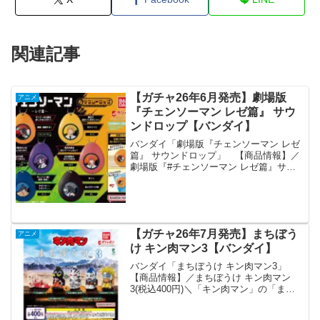
関連記事
【ガチャ26年6月発売】劇場版
アニメ
『チェンソーマン レゼ篇』 サウ
ンドロップ【バンダイ】
バンダイ「劇場版『チェンソーマン レゼ
篇』 サウンドロップ」 【商品情報】／
劇場版『#チェンソーマン レゼ篇』サウ
ンドロップ(税込500円)＼あの名台詞が手
の中に！ボタンを押すと音声が流れるサ
ウンドロップから劇場版『チェンソーマ
ン レゼ篇』...
【ガチャ26年7月発売】まちぼう
アニメ
け キン肉マン3【バンダイ】
バンダイ「まちぼうけ キン肉マン3」
【商品情報】／まちぼうけ キン肉マン
3(税込400円)＼「キン肉マン」の「まち
ぼうけ」第3弾が登場🔥キン肉マンやキン
肉マングレートをはじめとした全5種のラ