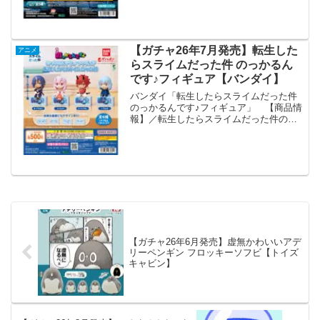
インナップです！#ガシャポン一部取り扱
い店舗の状...
【ガチャ26年7月発売】転生した
アニメ
らスライムだった件 のっかるん
です♪フィギュア【バンダイ】
バンダイ「転生したらスライムだった件
のっかるんです♪フィギュア」 【商品情
報】／転生したらスライムだった件のっ
かるんです♪フィギュア(税込500円)＼台
座にのっけてもよし、のっけなくてもよ
しの新デフォルメフィギュアシリーズ
「のっかるんです...
【ガチャ26年6月発売】虚無かわいいアデ
リーペンギン フロッキーソフビ【トイズ
キャビン】