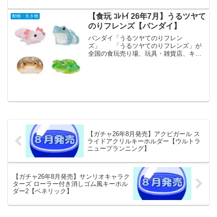
付ければワンポイン...
【食玩 ｺﾚﾄｲ 26年7月】うるツヤて
動物・生き物
のりフレンズ【バンダイ】
バンダイ「うるツヤてのりフレン
ズ」 「うるツヤてのりフレンズ」が
全国の食玩売り場、玩具・雑貨店、キャ
ラクターショップ等から発売されま
す。 “うるうる・ツヤツヤ”な特別コーテ
ィングによって、水辺＆海の生き物たち
を再現した新シリーズ『うるツヤ...
【ガチャ26年8月発売】アクビガール ス
ライドアクリルキーホルダー【ウルトラ
ニュープランニング】
【ガチャ26年8月発売】サンリオキャラク
ターズ ローラー付き消しゴム風キーホル
ダー2【ベネリック】