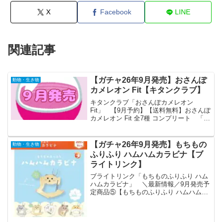
X
Facebook
LINE
関連記事
【ガチャ26年9月発売】おさんぽ
動物・生き物
カメレオン Fit【キタンクラブ】
キタンクラブ「おさんぽカメレオン
Fit」 【9月予約】【送料無料】おさんぽ
カメレオン Fit 全7種 コンプリート 「お
さんぽカメレオン Fit」が全国のカプセル
トイ売り場から発売されます。 カエル
に続きマーカーチャーム仕様で帰還！ぺ
【ガチャ26年9月発売】もちもの
動物・生き物
ろぺ...
ふりふり ハムハムカラビナ【ブ
ライトリンク】
ブライトリンク「もちものふりふり ハム
ハムカラビナ」 ＼最新情報／9月発売予
定商品⑤【もちものふりふり ハムハムカ
ラビナ】大人気「ふりふりシリーズ」に
ハムスターたちが仲間入り🐹✨持ち物を
ぷらぷら揺らす姿がゆるかわ💕バッグに