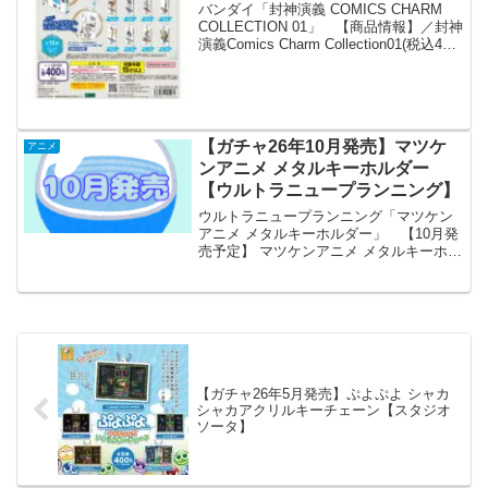
バンダイ「封神演義 COMICS CHARM
COLLECTION 01」 【商品情報】／封神
演義Comics Charm Collection01(税込400
円)＼累計発行部数2,200万部超の大人気
作品『封神演義』より、コミックスが特
別...
【ガチャ26年10月発売】マツケ
アニメ
ンアニメ メタルキーホルダー
【ウルトラニュープランニング】
ウルトラニュープランニング「マツケン
アニメ メタルキーホルダー」 【10月発
売予定】 マツケンアニメ メタルキーホル
ダー 【全5種セット】 ※仮予約※ 「マ
ツケンアニメ メタルキーホルダー」が全
国のカプセルトイ売り場から発売されま
す。 煌め...
【ガチャ26年5月発売】ぷよぷよ シャカ
シャカアクリルキーチェーン【スタジオ
ソータ】