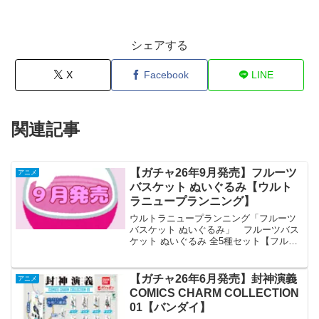
シェアする
X
Facebook
LINE
関連記事
【ガチャ26年9月発売】フルーツ
アニメ
バスケット ぬいぐるみ【ウルト
ラニュープランニング】
ウルトラニュープランニング「フルーツ
バスケット ぬいぐるみ」 フルーツバス
ケット ぬいぐるみ 全5種セット【フルコ
ンプリート/2026年09月発売予定】 「フ
ルーツバスケット ぬいぐるみ」が全国の
カプセルトイ売り場から発売されま
【ガチャ26年6月発売】封神演義
アニメ
す。 ボール...
COMICS CHARM COLLECTION
01【バンダイ】