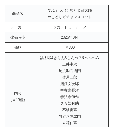
でふぉラバ！忍たま乱太郎
商品名
めじるしガチャマスコット
メーカー
タカラトミーアーツ
発売時期
2026年8月
価格
￥300
乱太郎&きり丸&しんべヱ&ヘムヘム
土井半助
尾浜勘右衛門
鉢屋三郎
潮江文次郎
中在家長次
内容
善法寺伊作
（全13種）
久々知兵助
不破雷蔵
竹谷八左ヱ門
立花仙蔵