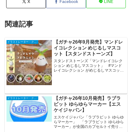
X
Facebook
LINE
関連記事
【ガチャ26年9月発売】マンドレ
イラストレーター・クリエイター
イコレクション めじるしマスコ
ット【スタンドストーンズ】
スタンドストーンズ「マンドレイコレク
ション めじるしマスコット」 #マンド
レイコレクション がめじるしマスコット
仕様で帰ってくる🎉全国に312,800株出荷
された大好評のマンドレイクコレクショ
ンの再販が決定‼️鉢から抜ける仕様はその
ままに【...
【ガチャ26年10月発売】ラブラ
イラストレーター・クリエイター
ビット ゆらゆらマーカー【エス
ケイジャパン】
エスケイジャパン「ラブラビット ゆらゆ
らマーカー」 「ラブラビット ゆらゆら
マーカー」が全国のカプセルトイ売り場
から発売されます。 大人気クリエイタ