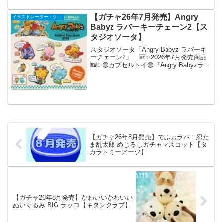
ー「にしむらゆうじ」氏が手がける「ラ
ブラピット」が、気軽に身に付けられる
【ガチャ26年7月発売】Angry
イラストレーター・クリエイター
仕様で大人気のゆらゆ...
Babyz ラバーキーチェーン2【ス
タジオソータ】
スタジオソータ「Angry Babyz ラバーキ
ーチェーン2」 🆕✨2026年7月発売商品
🆕✨🟡カプセルトイ🟡『Angry Babyzラバ
ーキーチェーン2』怒った目をした10匹の
ベイビー、「アンベビ ( @anbaby_10 )」
の第二弾が...
【ガチャ26年8月発売】でふぉラバ！忍た
ま乱太郎 めじるしガチャマスコット【タ
カラトミーアーツ】
【ガチャ26年8月発売】かわいいかわいい
ぬいぐるみ BIG ラッコ【キタンクラブ】