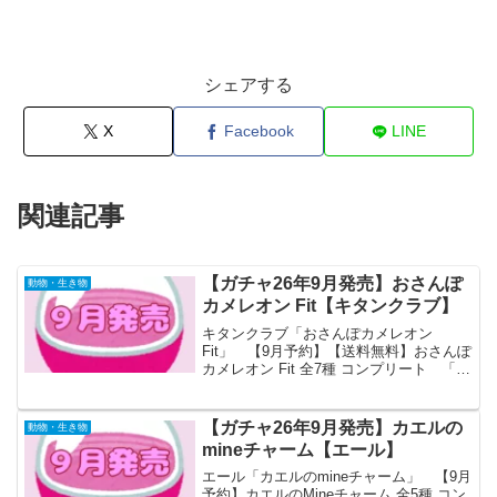
シェアする
X
Facebook
LINE
関連記事
【ガチャ26年9月発売】おさんぽ
動物・生き物
カメレオン Fit【キタンクラブ】
キタンクラブ「おさんぽカメレオン
Fit」 【9月予約】【送料無料】おさんぽ
カメレオン Fit 全7種 コンプリート 「お
さんぽカメレオン Fit」が全国のカプセル
トイ売り場から発売されます。 カエル
に続きマーカーチャーム仕様で帰還！ぺ
【ガチャ26年9月発売】カエルの
動物・生き物
ろぺ...
mineチャーム【エール】
エール「カエルのmineチャーム」 【9月
予約】カエルのMineチャーム 全5種 コン