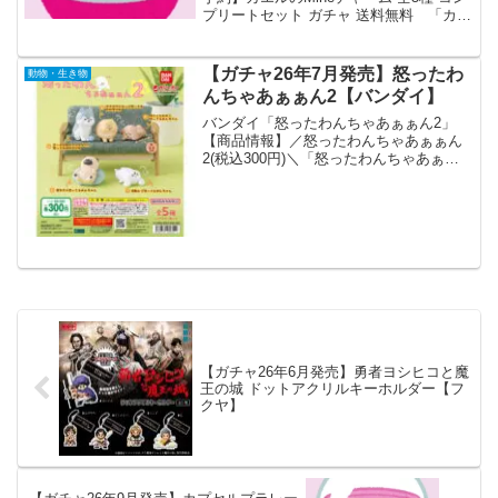
プリートセット ガチャ 送料無料 「カエ
ルのmineチャーム」が全国のカプセルト
イ売り場から発売されます。 色々付け
られる！ 商品名 カエルの
【ガチャ26年7月発売】怒ったわ
動物・生き物
mi...
んちゃあぁぁん2【バンダイ】
バンダイ「怒ったわんちゃあぁぁん2」
【商品情報】／怒ったわんちゃあぁぁん
2(税込300円)＼「怒ったわんちゃあぁぁ
ん」の第2弾が登場✨きゅーとな姿をかわ
いく立体化🐶プンプン怒る様子にキュン
とくるフィギュアです❣#ガシャポン一部
取り扱い店舗...
【ガチャ26年6月発売】勇者ヨシヒコと魔
王の城 ドットアクリルキーホルダー【フ
クヤ】