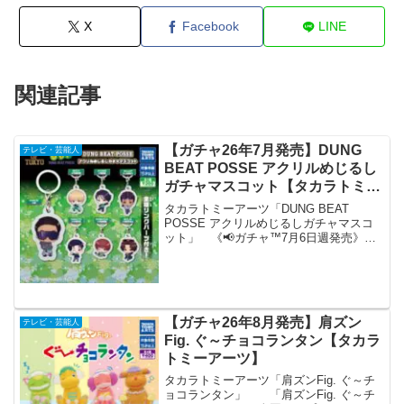
X
Facebook
LINE
関連記事
【ガチャ26年7月発売】DUNG
テレビ・芸能人
BEAT POSSE アクリルめじるし
ガチャマスコット【タカラトミー
アーツ】
タカラトミーアーツ「DUNG BEAT
POSSE アクリルめじるしガチャマスコ
ット」 《📢ガチャ™7月6日週発売》
◒DUNG BEAT POSSE アクリルめじる
しガチャマスコット 8月にアリーナライ
ブ開催で注目を集めるBATTLE OF...
【ガチャ26年8月発売】肩ズン
テレビ・芸能人
Fig. ぐ～チョコランタン【タカラ
トミーアーツ】
タカラトミーアーツ「肩ズンFig. ぐ～チ
ョコランタン」 「肩ズンFig. ぐ～チ