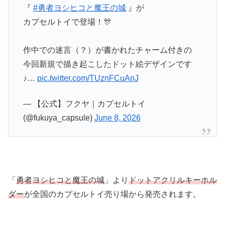
『
#勇者ヨシヒコと魔王の城
』が
カプセルトイで登場！🎊
作中での迷言（？）が書かれたチャーム付きの
今回新規で描き起こしたドット絵デザインです
♪…
pic.twitter.com/TUznFCuAnJ
— 【公式】フクヤ｜カプセルトイ
(@fukuya_capsule)
June 8, 2026
「
勇者ヨシヒコと魔王の城
」より
ドットアクリルキーホル
ダー
が全国のカプセルトイ売り場から発売されます。