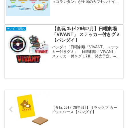
ョコランタン」が全国のカプセルトイ売
り場から発売されます。 人気の肩ズン
Fig.シリーズに「ぐ〜チョコランタン」が
登場！おかあさんといっしょの人気キャ
ラクタ...
【食玩 ｺﾚﾄｲ 26年7月】日曜劇場
テレビ・芸能人
「VIVANT」 ステッカー付きグミ
【バンダイ】
バンダイ「日曜劇場「VIVANT」 ステッ
カー付きグミ」 日曜劇場「VIVANT」
ステッカー付きグミ7月、発売予定。──
グミは別班饅頭味──ステッカーは全20種
(うちシークレット2種)詳細:予約:
pic.twitter.com/ouZM...
【食玩 ｺﾚﾄｲ 26年6月】リラックマ カー
ドウエハース【バンダイ】