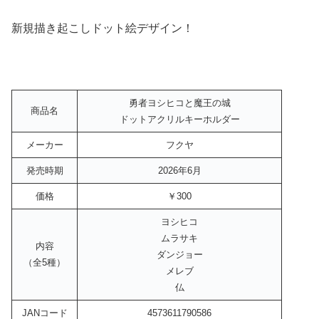
新規描き起こしドット絵デザイン！
勇者ヨシヒコと魔王の城
商品名
ドットアクリルキーホルダー
メーカー
フクヤ
発売時期
2026年6月
価格
￥300
ヨシヒコ
ムラサキ
内容
ダンジョー
（全5種）
メレブ
仏
JANコード
4573611790586