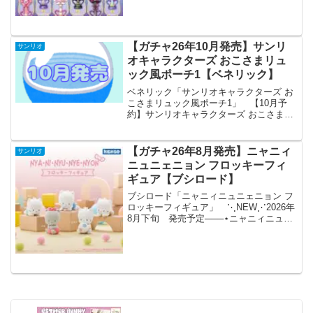
キ型フィギュア9月28日発売予定。全6
種。1650円...
【ガチャ26年10月発売】サンリ
サンリオ
オキャラクターズ おこさまリュ
ック風ポーチ1【ベネリック】
ベネリック「サンリオキャラクターズ お
こさまリュック風ポーチ1」 【10月予
約】サンリオキャラクターズ おこさまリ
ュック風ポーチ1 全6種 コンプリートセッ
ト ガチャ 送料無料 「サンリオキャラク
ターズ」よりおこさまリュック風ポーチ1
【ガチャ26年8月発売】ニャニィ
サンリオ
が全国...
ニュニェニョン フロッキーフィ
ギュア【ブシロード】
ブシロード「ニャニィニュニェニョン フ
ロッキーフィギュア」 ⋱NEW⋰2026年
8月下旬 発売予定───⋆ニャニィニュニ
ェニョンフロッキーフィギュア🛒全5種｜
1回 500円🔗───⋆サンリオキャラクター
「#ニャニィニュニェニョン」の、ふん
わ...