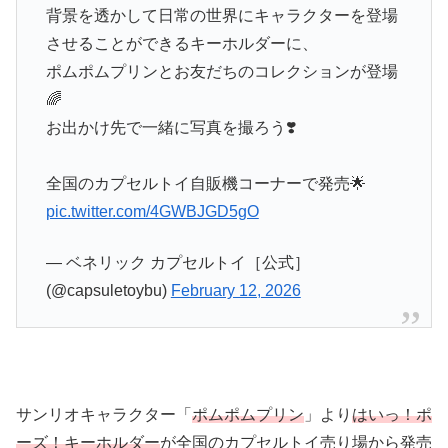
背景を透かして日常の世界にキャラクターを登場
させることができるキーホルダーに、
ポムポムプリンとお友だちのコレクションが登場
🌈
お出かけ先で一緒に写真を撮ろう❣️
全国のカプセルトイ自販機コーナーで発売🌟
pic.twitter.com/4GWBJGD5gO
— ベネリック カプセルトイ［公式］
(@capsuletoybu)
February 12, 2026
サンリオキャラクター「
ポムポムプリン
」より
はいっ！ポ
ーズ！キーホルダー
が全国のカプセルトイ売り場から発売