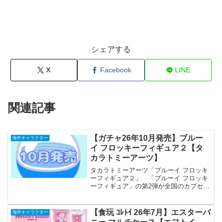
シェアする
X
Facebook
LINE
関連記事
【ガチャ26年10月発売】ブルー
海外キャラクター
イ フロッキーフィギュア２【タ
カラトミーアーツ】
タカラトミーアーツ「ブルーイ フロッキ
ーフィギュア２」 「ブルーイ フロッキ
ーフィギュア」の第2弾が全国のカプセル
トイ売り場から発売されます。 ブルー
イのフロッキーフィギュア第二弾登
場！ 商品名 ブルーイ フロッキー
【食玩 ｺﾚﾄｲ 26年7月】エスターバ
海外キャラクター
フィギュア２ メ...