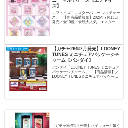
ニー マルチケース【エフトイ
ズ】
エフトイズ「エスターバニー マルチケー
ス」 【新商品情報🎀】2026年7月13日
発売／全10種／食玩大人気「エスターバ
ニー」のキャラクターたちが可愛いマル
チケースになって発売決定❣️大きなカラビ
ナ付きなのでどこにでも持ち歩けるよ✨
是非チェッ...
【ガチャ26年7月発売】LOONEY
海外キャラクター
TUNES ミニチュアパッケージチ
ャーム【バンダイ】
バンダイ「LOONEY TUNES ミニチュア
パッケージチャーム」 【商品情報】／
LOONEY TUNESミニチュアパッケージ
チャーム(税込400円)＼LOONEY TUNES
がミニチュアパッケージになって登場🐣
身に着けても飾っても可愛いシ...
【ガチャ26年1月発売】ハイキュー‼ 繋ぐ