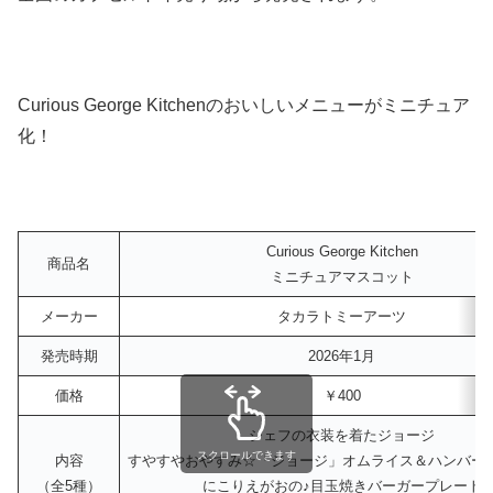
Curious George Kitchenのおいしいメニューがミニチュア
化！
Curious George Kitchen
商品名
ミニチュアマスコット
メーカー
タカラトミーアーツ
発売時期
2026年1月
価格
￥400
シェフの衣装を着たジョージ
スクロールできます
内容
すやすやおやすみ☆「ジョージ」オムライス＆ハンバー
（全5種）
にこりえがおの♪目玉焼きバーガープレート