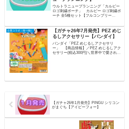
ウルトラニュープランニング「カルビー
ロゴ刺繍ポーチ」 カルビー ロゴ刺繍ポ
ーチ 全5種セット【フルコンプリー
ト/2026年11月発売予定】 「カルビー
ロゴ刺繍ポーチ」が全国のカプセルトイ
売り場から発売されます。 大きく開く
【ガチャ26年7月発売】PEZ めじ
企業コラボ（食べ物）
口で使いやすい...
るしアクセサリー【バンダイ】
バンダイ「PEZ めじるしアクセサリ
ー」 【商品情報】／PEZ めじるしアク
セサリー(税込300円)＼世界中で愛され続
けているPEZが、めじるしアクセサリー
になって登場です⭐#ガシャポン一部取り
扱い店舗の状況はこちら👇 pic.twitte...
【ガチャ26年1月発売】PINGU シリコン
がまぐち【アイピーフォー】