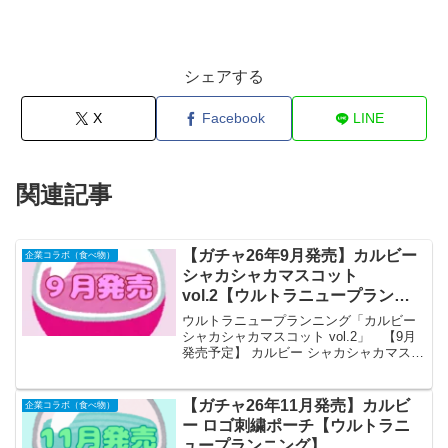
シェアする
X
Facebook
LINE
関連記事
【ガチャ26年9月発売】カルビー
企業コラボ（食べ物）
シャカシャカマスコット
vol.2【ウルトラニュープランニ
ング】
ウルトラニュープランニング「カルビー
シャカシャカマスコット vol.2」 【9月
発売予定】 カルビー シャカシャカマスコ
ット vol.2 【全5種セット】 ※仮予約※
「カルビー シャカシャカマスコット」の
第2弾が全国のカプセルトイ売り場...
【ガチャ26年11月発売】カルビ
企業コラボ（食べ物）
ー ロゴ刺繍ポーチ【ウルトラニ
ュープランニング】