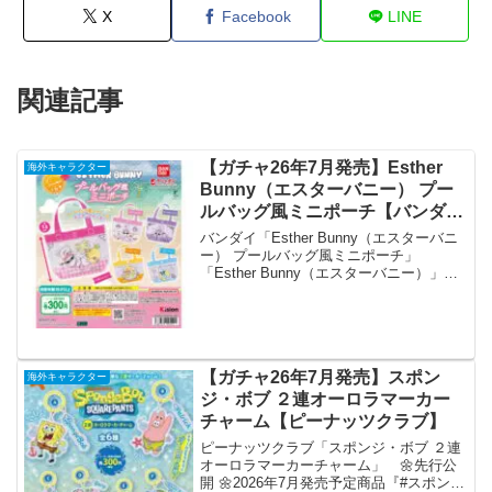
X
Facebook
LINE
関連記事
【ガチャ26年7月発売】Esther
海外キャラクター
Bunny（エスターバニー） プー
ルバッグ風ミニポーチ【バンダ
イ】
バンダイ「Esther Bunny（エスターバニ
ー） プールバッグ風ミニポーチ」
「Esther Bunny（エスターバニー）」よ
りプールバッグ風ミニポーチが全国のカ
プセルトイ売り場から発売されます。
エスターバニーたちのプールバッグ風
デ...
【ガチャ26年7月発売】スポン
海外キャラクター
ジ・ボブ ２連オーロラマーカー
チャーム【ピーナッツクラブ】
ピーナッツクラブ「スポンジ・ボブ ２連
オーロラマーカーチャーム」 🌼先行公
開 🌼2026年7月発売予定商品『#スポンジ