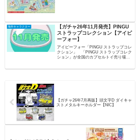
ボブ ２連オーロラマーカーチャーム』が
カプセルトイに新登場✨キラキラ輝くオ
ーロラ仕様で存在感抜群💫全6種◒1回300
円※開...
【ガチャ26年11月発売】PINGU
海外キャラクター
ストラップコレクション【アイピ
ーフォー】
アイピーフォー「PINGU ストラップコレ
クション」 「PINGU ストラップコレク
ション」が全国のカプセルトイ売り場か
ら発売されます。 普段使いに！Wナス
カン！ 商品名 PINGU ストラップ
コレクション メーカーアイピーフ
ォー ...
【ガチャ26年7月再販】頭文字D ダイキャ
ストメタルキーホルダー【NIC】