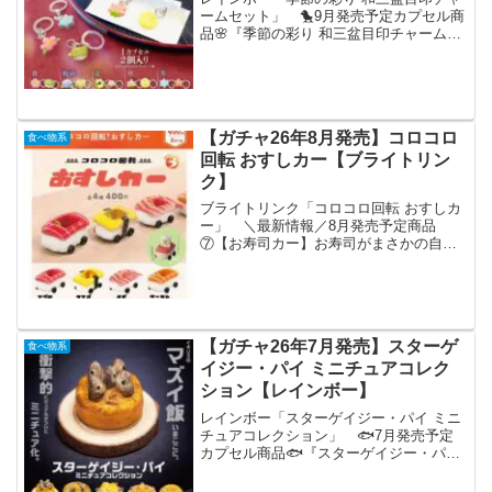
ームセット」 🐤9月発売予定カプセル商
品🌸『季節の彩り 和三盆目印チャームセ
ット』まるで本物の和三盆みたいにマッ
トな質感！ひとつひとつ樹脂粘土で丁寧
に表現しています✨1カプセルに2個入
り！ひとつでも可愛...
【ガチャ26年8月発売】コロコロ
食べ物系
回転 おすしカー【ブライトリン
ク】
ブライトリンク「コロコロ回転 おすしカ
ー」 ＼最新情報／8月発売予定商品
⑦【お寿司カー】お寿司がまさかの自
走！？🍣タイヤ付きで自由に滑走できる
🚗お人形をドライバーとして乗せて遊べ
る✨#カプセルトイ #ガチャガチャ#シル
活 #寿司 #ブライト...
【ガチャ26年7月発売】スターゲ
食べ物系
イジー・パイ ミニチュアコレク
ション【レインボー】
レインボー「スターゲイジー・パイ ミニ
チュアコレクション」 🐟7月発売予定
カプセル商品🐟『スターゲイジー・パイ
ミニチュアコレクション』もちろん皆さ
んご存知な、インターネットで大人気ス