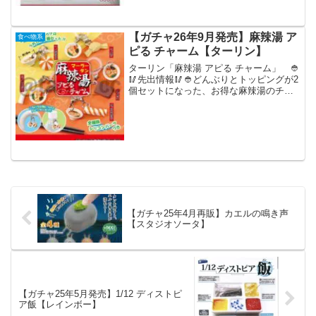
入ってて...
【ガチャ26年9月発売】麻辣湯 ア
食べ物系
ピる チャーム【ターリン】
ターリン「麻辣湯 アピる チャーム」 👲
🥢先出情報🥢👲どんぶりとトッピングが2
個セットになった、お得な麻辣湯のチャ
ームを企画中…🔥※画像は試作品です。#
ターリン #カプセルトイ
pic.twitter.com/XR4FtcWto0— ターリ...
【ガチャ25年4月再販】カエルの鳴き声
【スタジオソータ】
【ガチャ25年5月発売】1/12 ディストピ
ア飯【レインボー】