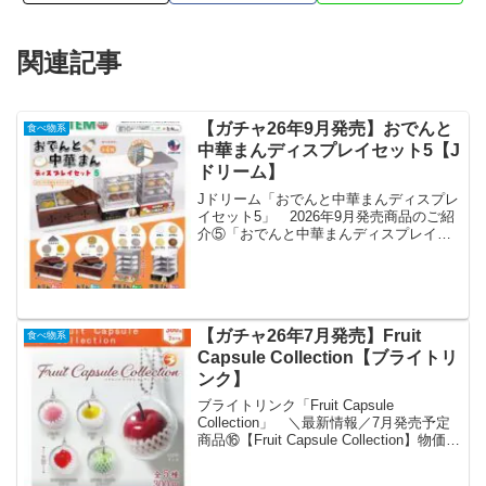
関連記事
【ガチャ26年9月発売】おでんと
食べ物系
中華まんディスプレイセット5【J
ドリーム】
Jドリーム「おでんと中華まんディスプレ
イセット5」 2026年9月発売商品のご紹
介⑤「おでんと中華まんディスプレイセ
ット5」おでんと中華まんの保温機が今年
も登場🍢付属の具材もリアルでかわいい
💕「チーズ肉まん」と「チョコまん」が
新たに加わりま...
【ガチャ26年7月発売】Fruit
食べ物系
Capsule Collection【ブライトリ
ンク】
ブライトリンク「Fruit Capsule
Collection」 ＼最新情報／7月発売予定
商品⑯【Fruit Capsule Collection】物価高
でもツヤツヤフルーツは諦めない🍓カプ
セルトイなら300円で手軽に🍑カプセルに