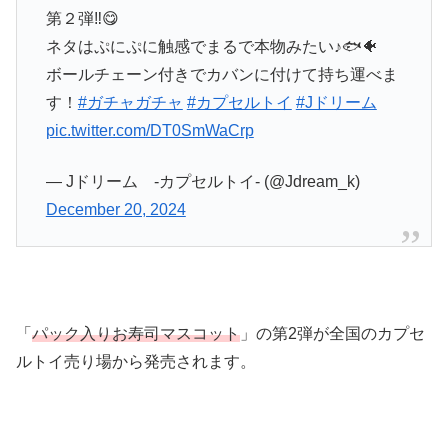
第２弾‼️😋
ネタはぷにぷに触感でまるで本物みたい♪🐟🐠
ボールチェーン付きでカバンに付けて持ち運べま
す！
#ガチャガチャ
#カプセルトイ
#Jドリーム
pic.twitter.com/DT0SmWaCrp
— Jドリーム -カプセルトイ- (@Jdream_k)
December 20, 2024
「
パック入りお寿司マスコット
」の第2弾が全国のカプセ
ルトイ売り場から発売されます。