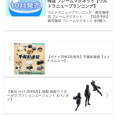
琲店 フレームマグネット【ウル
トラニュープランニング】
ウルトラニュープランニング「満月珈琲
店 フレームマグネット」 【10月予約】
満月珈琲 フレームマグネット 全5種コン
プリートセット ガチャ 送料無料 「満月
珈琲店 フレームマグネット」が全国のカ
プセルトイ売り場から発売されます。
四季を味わ...
【ガチャ25年3月発売】不服前進猫【エイ
チエムエー】
【食玩 ｺﾚﾄｲ 25年6月】装動 仮面ライダ
ーガヴ アクションエージェント【バンダ
イ】