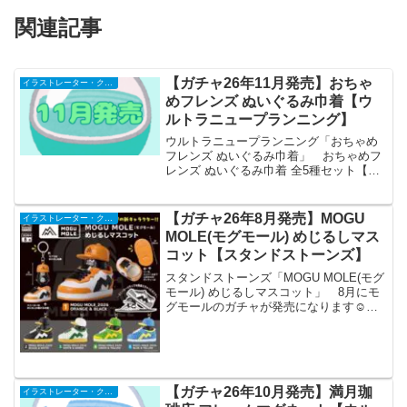
関連記事
【ガチャ26年11月発売】おちゃ
イラストレーター・クリエイター
めフレンズ ぬいぐるみ巾着【ウ
ルトラニュープランニング】
ウルトラニュープランニング「おちゃめ
フレンズ ぬいぐるみ巾着」 おちゃめフ
レンズ ぬいぐるみ巾着 全5種セット【フ
ルコンプリート/2026年11月発売予定】
「おちゃめフレンズ ぬいぐるみ巾着」が
全国のカプセルトイ売り場から発売され
【ガチャ26年8月発売】MOGU
イラストレーター・クリエイター
ます。 ...
MOLE(モグモール) めじるしマス
コット【スタンドストーンズ】
スタンドストーンズ「MOGU MOLE(モグ
モール) めじるしマスコット」 8月にモ
グモールのガチャが発売になります☺️可
愛いモグちゃんは目印キーホルダーとし
て一緒にお出かけができ、スニーカーは
モグちゃんスタンドとしてクールにコレ
クションす...
【ガチャ26年10月発売】満月珈
イラストレーター・クリエイター