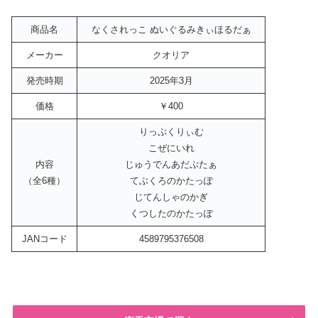
商品名
なくされっこ ぬいぐるみきぃほるだぁ
メーカー
クオリア
発売時期
2025年3月
価格
￥400
りっぷくりぃむ
こぜにいれ
内容
じゅうでんあだぷたぁ
（全6種）
てぶくろのかたっぽ
じてんしゃのかぎ
くつしたのかたっぽ
JANコード
4589795376508