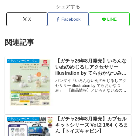
シェアする
X
Facebook
LINE
関連記事
【ガチャ26年8月発売】いろんな
イラストレーター・クリエイター
いぬのめじるしアクセサリー
illustration by てらおかなつみ
【バンダイ】
バンダイ「いろんないぬのめじるしアク
セサリー illustration by てらおかなつ
み」 【商品情報】／いろんないぬのめ
じるしアクセサリー illustration by てらお
かなつみ(税込300円)＼イラストレーター
のてらおかなつ...
【ガチャ26年8月発売】カプセル
イラストレーター・クリエイター
キットシリーズ Vol.2 1/64 くるま
ん【トイズキャビン】