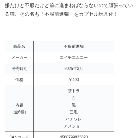
嫌だけど不服だけど前に進まねばならないので頑張ってい
る猫、その名も「不服前進猫」をカプセル玩具化！
商品名
不服前進猫
メーカー
エイチエムエー
発売時期
2025年3月
価格
￥400
茶トラ
白
内容
黒
（全6種）
三毛
ハチワレ
アメショー
JANコード
4580799833820