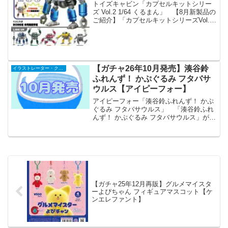
トイズキャビン「カプセルキットシリー
ズ Vol.2 1/64 くるまん」 【8月新製品の
ご紹介】「カプセルキットシリーズVol.2
1/64くるまん 500円」可動ホビー造形師
ふじたま氏@fufufu555fufufu 作、全17箇
所可動の...
【ガチャ26年10月発売】湊谷鈴
イラストレーター・クリエイター
ふれんず！ かぷぐるみ フタバサ
ウルス【アイピーフォー】
アイピーフォー「湊谷鈴ふれんず！ かぷ
ぐるみ フタバサウルス」 「湊谷鈴ふれ
んず！ かぷぐるみ フタバサウルス」が全
国のカプセルトイ売り場から発売されま
す。 集めて可愛い！背中も可愛い！
商品名 湊谷鈴ふれんず！
かぷぐるみ フタ...
【ガチャ25年12月再販】グルメマイスタ
ーよぴちゃん フィギュアマスコット【ケ
ンエレファント】