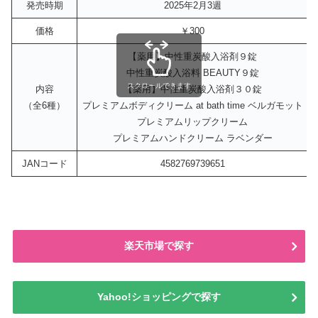
発売時期
2025年2月3週
価格
￥300
【薬用】中性重炭酸入浴剤９錠
中性重炭酸入浴料 BEAUTY９錠
スクロールできます
内容
【薬用】中性重炭酸入浴剤３０錠
（全6種）
プレミアムボディクリーム at bath time ベルガモット
プレミアムリップクリーム
プレミアムハンドクリーム ラベンダー
JANコード
4582769739651
楽天市場で探す
Yahoo!ショッピングで探す