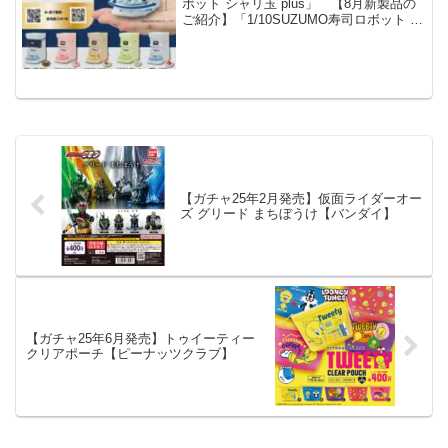
ボット シャリ玉 plus」 【8月新製品の
ご紹介】「1/10SUZUMO寿司ロボット シ
ャリ玉プラス 400円」昨年発売し、即完
売した寿司ロボが新機種をプラスして帰
ってきました❗🤩ターンテーブ...
【ガチャ25年2月発売】仮面ライダーオー
ズ グリード まちぼうけ【バンダイ】
【ガチャ25年6月発売】トゥイーティー
クリアポーチ【ピーナッツクラブ】