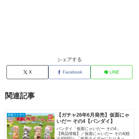
シェアする
X
Facebook
LINE
関連記事
【ガチャ26年6月発売】仮面にゃ
仮面ライダー
いだー その4【バンダイ】
バンダイ「仮面にゃいだー その4」
【商品情報】／仮面にゃいだー その4(税
込400円)＼「仮面ライダーになりきった