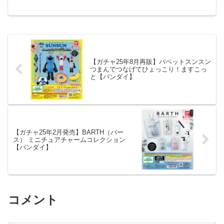
店、キャラクターショップ等から発売さ
れ...
【ガチャ25年8月再販】パペットスンスン
つまんでつなげてひょっこり！ますこっ
と【バンダイ】
【ガチャ25年2月発売】BARTH（バー
ス） ミニチュアチャームコレクション
【バンダイ】
コメント