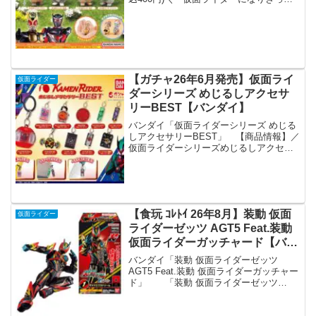
猫が大集合だニャー！」はやくも次なる
猫たち（仮面にゃいだーたち）が登場🐾
前弾と違った模様の猫も登場し、さらに
可愛い癒しのフィ...
【ガチャ26年6月発売】仮面ライ
仮面ライダー
ダーシリーズ めじるしアクセサ
リーBEST【バンダイ】
バンダイ「仮面ライダーシリーズ めじる
しアクセサリーBEST」 【商品情報】／
仮面ライダーシリーズめじるしアクセサ
リーBEST(税込300円)＼傘の取っ手やペ
ットボトルなどいろいろな持ち物に“めじ
るし”をつけられる便利なカニカン付きチ
ャーム...
【食玩 ｺﾚﾄｲ 26年8月】装動 仮面
仮面ライダー
ライダーゼッツ AGT5 Feat.装動
仮面ライダーガッチャード【バン
ダイ】
バンダイ「装動 仮面ライダーゼッツ
AGT5 Feat.装動 仮面ライダーガッチャー
ド」 「装動 仮面ライダーゼッツ
AGT5 Feat.装動 仮面ライダーガッチャー
ド」が全国の食玩売り場、玩具・雑貨