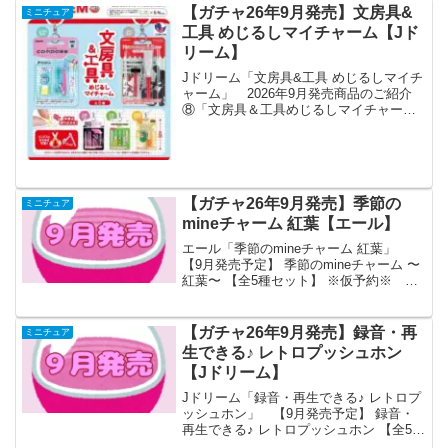
【ガチャ26年9月発売】文房具&
ミニチュア
工具 めじるしマイチャーム【Jド
リーム】
Jドリーム「文房具&工具 めじるしマイチ
ャーム」 2026年9月発売商品のご紹介
⑧「文房具＆工具めじるしマイチャー
ム」ブリスター入りの文房具と工具が目
印チャーム仕様で登場💖中身は取り出し
可能✂️コンパスとはさみは可動します💕#
ガチャガチャ ...
【ガチャ26年9月発売】季節の
ミニチュア
mineチャーム 紅葉【エール】
エール「季節のmineチャーム 紅葉」
【9月発売予定】 季節のmineチャーム 〜
紅葉〜 【全5種セット】 ※仮予約※
「季節のmineチャーム 紅葉」が全国のカ
プセルトイ売り場から発売されます。
日光に当てると色が変わる！ 商品
【ガチャ26年9月発売】録音・再
ミニチュア
名 ...
生できる♪ レトロプッシュホン
【Jドリーム】
Jドリーム「録音・再生できる♪ レトロプ
ッシュホン」 【9月発売予定】 録音・
再生できる♪ レトロプッシュホン 【全5種
セット】 ※仮予約※ 「録音・再生でき