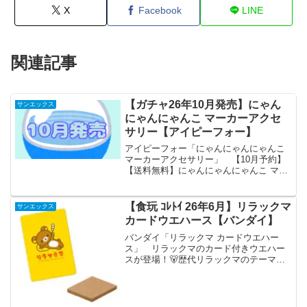
X
Facebook
LINE
関連記事
【ガチャ26年10月発売】にゃん
サンエックス
にゃんにゃんこ マーカーアクセ
サリー【アイピーフォー】
アイピーフォー「にゃんにゃんにゃんこ
マーカーアクセサリー」 【10月予約】
【送料無料】にゃんにゃんにゃんこ マー
カーアクセサリー 全5種 コンプリート
「にゃんにゃんにゃんこ マーカーアクセ
サリー」が全国のカプセルトイ売り場か
【食玩 ｺﾚﾄｲ 26年6月】リラックマ
サンエックス
ら発売されま...
カードウエハース【バンダイ】
バンダイ「リラックマ カードウエハー
ス」 リラックマのカード付きウエハー
スが登場！🐻歴代リラックマのテーマよ
り全30種のラインナップ！ チャイロイコ
グマ10周年のお祝いカードも収録予定で
す。🎀予約受付中▶詳細は▶
pic.twitter.c...