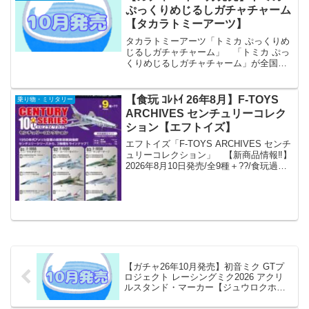
合！！ 商品名 カプセル...
ぷっくりめじるしガチャチャーム
【タカラトミーアーツ】
タカラトミーアーツ「トミカ ぷっくりめ
じるしガチャチャーム」 「トミカ ぷっ
くりめじるしガチャチャーム」が全国の
カプセルトイ売り場から発売されま
す。 トミカから半立体のめじるしガチ
ャチャームが登場します。 商品名 ト
【食玩 ｺﾚﾄｲ 26年8月】F-TOYS
乗り物・ミリタリー
ミカ ぷっくりめじるしガ...
ARCHIVES センチュリーコレク
ション【エフトイズ】
エフトイズ「F-TOYS ARCHIVES センチ
ュリーコレクション」 【新商品情報‼️】
2026年8月10日発売/全9種＋??/食玩過去
に発売された人気アイテムが復刻⁉️「#エ
フトイズ アーカイブス」待望の第二弾が
発売決定✨第二弾は…20...
【ガチャ26年10月発売】初音ミク GTプ
ロジェクト レーシングミク2026 アクリ
ルスタンド・マーカー【ジュウロクホウ
イ】