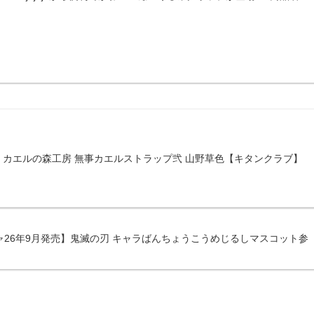
】カエルの森工房 無事カエルストラップ弐 山野草色【キタンクラブ】
ャ26年9月発売】鬼滅の刃 キャラばんちょうこうめじるしマスコット参