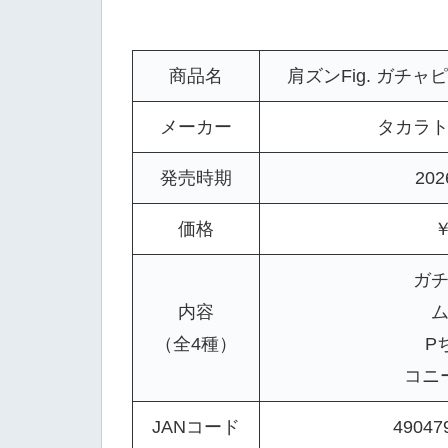
商品名
肩ズンFig. ガチ
メーカー
タカラ
発売時期
20
価格
￥
ガ
内容
（全4種）
P
コニ
JANコード
49047