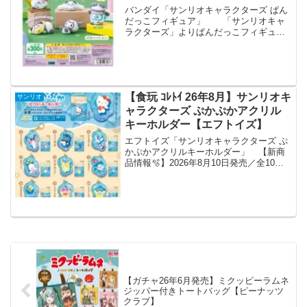
バンダイ「サンリオキャラクターズ ぱん
だっこフィギュア」 「サンリオキャ
ラクターズ」よりぱんだっこフィギュア
が全国のカプセルトイ売り場から発売さ
れます。 サンリオキャラクターズがぱ
んだになっちゃった！？パンダ部分はフ
ロッキー加工でパンダら...
【食玩 ｺﾚﾄｲ 26年8月】サンリオキ
サンリオ
ャラクターズ ぷかぷかアクリル
キーホルダー【エフトイズ】
エフトイズ「サンリオキャラクターズ ぷ
かぷかアクリルキーホルダー」 【新商
品情報🫧】2026年8月10日発売／全10種
／食玩サンリオキャラクターズのなかま
たちが、ぷかぷか泳ぐアクリルキーホル
ダーになって新登場❣️アクリルが水面のよ
うにきらめ...
【ガチャ26年6月発売】ミクッピーラムネ
ジッパー付きトートバッグ【ピーナッツ
クラブ】