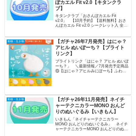
ぽカエル Fit v2.0【キタンクラ
ブ】
キタンクラブ「おさんぽカエル Fit
v2.0」 【10月予約】【送料無料】おさ
んぽカエル Fit v2.0 シークレット入 全8
種 コンプリート 「おさんぽカエル
Fit」の第2弾が全国のカプセルトイ売り場
から発売されます。 豪華仕様の第...
【ガチャ26年7月発売】はにゃ？
動物・生き物
アヒル ぬいぽーち？【ブライト
リンク】
ブライトリンク「はにゃ？ アヒル ぬいぽ
ーち？」 ＼最新情報／7月発売予定商品
⑬【はにゃ？アヒルみにぽーち】ふわふ
わ手触りのアヒルが可愛いすぎる🪿
「？」チャームで謎かわ全開❓何考えてる
かわからないのが魅力😊#カプセルトイ #
ガチャガチャ#ペ...
【ガチャ26年11月発売】ネイチ
動物・生き物
ャーテクニカラーMONO おんど
りのぬいぐるみ【いきもん】
いきもん「ネイチャーテクニカラー
MONO おんどりのぬいぐるみ」 ネイチ
ャーテクニカラーMONO おんどりのぬい
ぐるみ 全4種セット【フルコンプリー