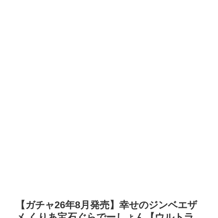
【ガチャ26年8月発売】幸せのジンベエザ
メ くりあ宝石ぐらでーしょん【ウルトラ