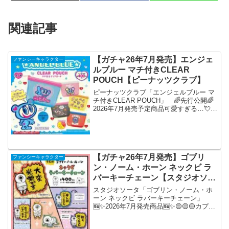
関連記事
【ガチャ26年7月発売】エンジェ
ファンシーキャラクター
ルブルー マチ付きCLEAR
POUCH【ピーナッツクラブ】
ピーナッツクラブ「エンジェルブルー マ
チ付きCLEAR POUCH」 🌈先行公開🌈
2026年7月発売予定商品可愛すぎる…💘
『#エンジェルブルー マチ付きCLEAR
POUCH』がカプセルトイに新登場💙中身
が見えてたくさん入る便利なポーチだ
よ...
【ガチャ26年7月発売】ゴブリ
ファンシーキャラクター
ン・ノーム・ホーン ネックビ ラ
バーキーチェーン【スタジオソー
タ】
スタジオソータ「ゴブリン・ノーム・ホ
ーン ネックビ ラバーキーチェーン」
🆕✨2026年7月発売商品🆕✨🟡🟡🟡カプセ
ルトイ🟡🟡🟡「ゴブリン・ノーム・ホー
ンネックビ ラバーキーチェーン」ネック