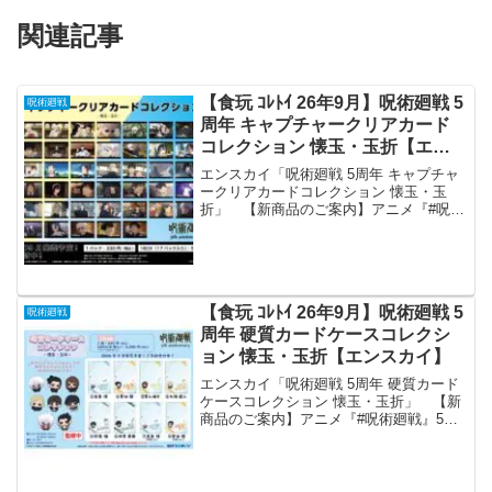
関連記事
【食玩 ｺﾚﾄｲ 26年9月】呪術廻戦 5
呪術廻戦
周年 キャプチャークリアカード
コレクション 懐玉・玉折【エン
スカイ】
エンスカイ「呪術廻戦 5周年 キャプチャ
ークリアカードコレクション 懐玉・玉
折」 【新商品のご案内】アニメ『#呪術
廻戦』5周年を記念して、“キャプチャー
クリアカードコレクション”■渋谷事変■懐
玉・玉折■劇場版 呪術廻戦 0が登場です
❗️▼エ...
【食玩 ｺﾚﾄｲ 26年9月】呪術廻戦 5
呪術廻戦
周年 硬質カードケースコレクシ
ョン 懐玉・玉折【エンスカイ】
エンスカイ「呪術廻戦 5周年 硬質カード
ケースコレクション 懐玉・玉折」 【新
商品のご案内】アニメ『#呪術廻戦』5周
年を記念して“硬質カードケースコレクシ
ョン”が新登場⭐️新デフォルメイラス
ト“MUGYUGYU”にも注目👀❗️●渋谷事変●
懐...