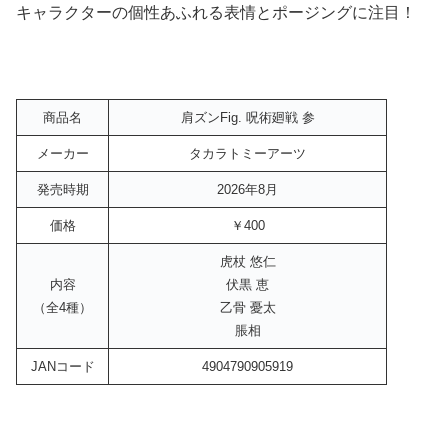
キャラクターの個性あふれる表情とポージングに注目！
商品名
肩ズンFig. 呪術廻戦 参
メーカー
タカラトミーアーツ
発売時期
2026年8月
価格
￥400
虎杖 悠仁
内容
伏黒 恵
（全4種）
乙骨 憂太
脹相
JANコード
4904790905919