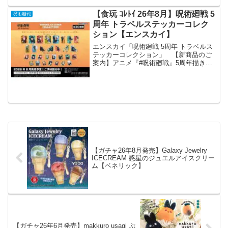
【食玩 ｺﾚﾄｲ 26年8月】呪術廻戦 5
呪術廻戦
周年 トラベルステッカーコレク
ション【エンスカイ】
エンスカイ「呪術廻戦 5周年 トラベルス
テッカーコレクション」 【新商品のご
案内】アニメ『#呪術廻戦』5周年描き下
ろしビジュアルなどを使用したトラベル
ステッカーコレクションが登場❗️・呪術廻
戦・呪術廻戦 懐玉・玉折・劇場版 呪術廻
戦 0エン...
【ガチャ26年8月発売】Galaxy Jewelry
ICECREAM 惑星のジュエルアイスクリー
ム【ベネリック】
【ガチャ26年6月発売】makkuro usagi ぷ