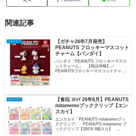
関連記事
【ガチャ26年7月発売】
スヌーピー
PEANUTS フロッキーマスコット
チャーム【バンダイ】
バンダイ「PEANUTS フロッキーマスコ
ットチャーム」 【商品情報】／
PEANUTSフロッキーマスコットチャー
ム(税込400円)＼PEANUTSから人気のフ
ロッキーマスコットチャームが登場🌟優
しい色合いとふわふわの質感が可愛い☁#
ガシャポ...
【食玩 ｺﾚﾄｲ 26年8月】PEANUTS
スヌーピー
mitamemoブッククリップ【エン
スカイ】
エンスカイ「PEANUTS mitamemoブッ
ククリップ」 PEANUTS mitamemo ブ
ッククリップ【1BOX 8箱入り】
「PEANUTS mitamemoブッククリッ