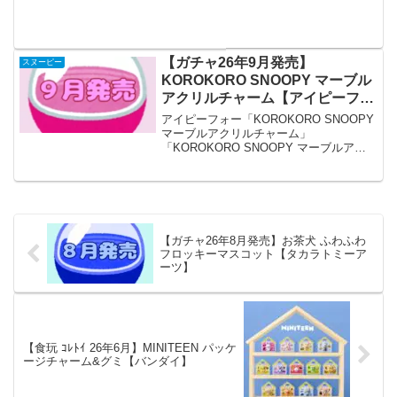
プ」が全国の玩具・雑貨店、キャラクタ
ーショップ等から発売され...
【ガチャ26年9月発売】
スヌーピー
KOROKORO SNOOPY マーブル
アクリルチャーム【アイピーフォ
ー】
アイピーフォー「KOROKORO SNOOPY
マーブルアクリルチャーム」
「KOROKORO SNOOPY マーブルアク
リルチャーム」が全国のカプセルトイ売
り場から発売されます。 見る角度で表
情が変わる！ 商品名 KOROKORO
SNO...
【ガチャ26年8月発売】お茶犬 ふわふわ
フロッキーマスコット【タカラトミーア
ーツ】
【食玩 ｺﾚﾄｲ 26年6月】MINITEEN パッケ
ージチャーム&グミ【バンダイ】