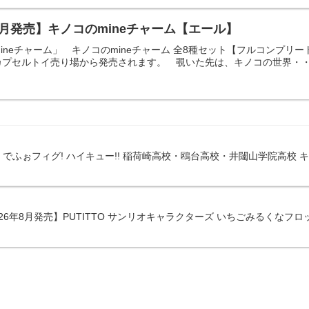
9月発売】キノコのmineチャーム【エール】
neチャーム」 キノコのmineチャーム 全8種セット【フルコンプリート/
プセルトイ売り場から発売されます。 覗いた先は、キノコの世界・・・
】でふぉフィグ! ハイキュー!! 稲荷崎高校・鴎台高校・井闥山学院高校
26年8月発売】PUTITTO サンリオキャラクターズ いちごみるくなフ