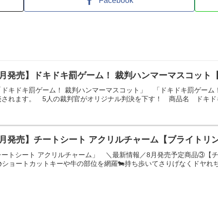
Facebook
9月発売】ドキドキ罰ゲーム！ 裁判ハンマーマスコット
「ドキドキ罰ゲーム！ 裁判ハンマーマスコット」 「ドキドキ罰ゲーム
売されます。 5人の裁判官がオリジナル判決を下す！ 商品名 ド
8月発売】チートシート アクリルチャーム【ブライトリ
チートシート アクリルチャーム」 ＼最新情報／8月発売予定商品③【
ショートカットキーや牛の部位を網羅🐄持ち歩いてさりげなくドヤれちゃ