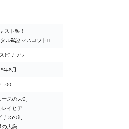
ャスト製！
タル武器マスコットII
スピリッツ
26年8月
￥500
エースの大剣
のレイピア
プリスの剣
界の大鎌