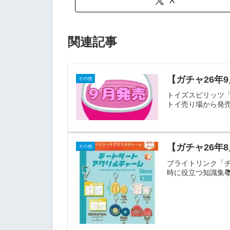
X
関連記事
【ガチャ26年
その他
トイズスピリッツ
トイ売り場から発
【ガチャ26年
その他
ブライトリンク「
時に役立つ知識集