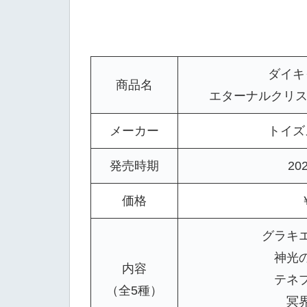
ダイキ
商品名
エターナルクリス
メーカー
トイズ
発売時期
20
価格
グラキ
神光
内容
テネ
（全5種）
冥