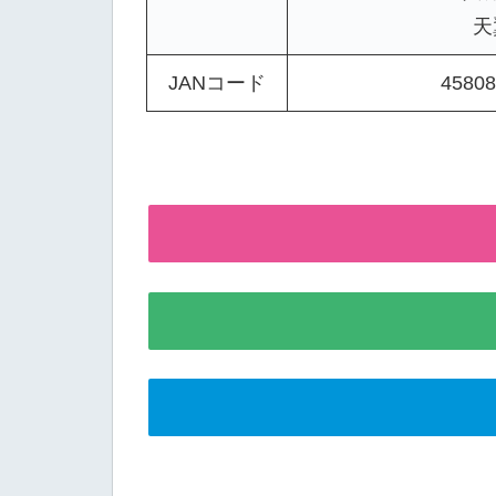
天
JANコード
45808