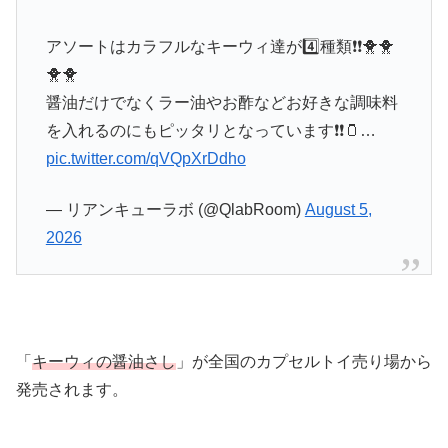
アソートはカラフルなキーウィ達が4️⃣種類❗❗🐥🐥
🐥🐥
醤油だけでなくラー油やお酢などお好きな調味料
を入れるのにもピッタリとなっています❗❗🫙…
pic.twitter.com/qVQpXrDdho
— リアンキューラボ (@QlabRoom)
August 5,
2026
「
キーウィの醤油さし
」が全国のカプセルトイ売り場から
発売されます。