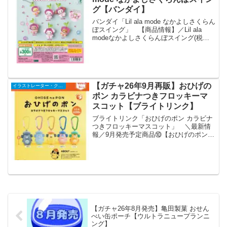
グ【バンダイ】
バンダイ「Lil ala mode なかよしさくらん
ぼスイング」 【商品情報】／Lil ala
modeなかよしさくらんぼスイング(税込
300円)＼Lil ala modeが可愛いさくらんぼ
に🍒2つ組み合わせて1つのボールチェー
ンに通すと、...
【ガチャ26年9月再販】おひげの
イラストレーター・クリエイター
ポン カラビナつきフロッキーマ
スコット【ブライトリンク】
ブライトリンク「おひげのポン カラビナ
つきフロッキーマスコット」 ＼最新情
報／9月発売予定商品⑩【おひげのポン
カラビナつきフロッキーマスコット】
（再販）おひげのポン
（@OhigenoPON）達がカラフルなカラ
ビナ付きで再登場🌈✨フロッキー...
【ガチャ26年8月発売】亀田製菓 おせん
べい缶ポーチ【ウルトラニュープランニ
ング】