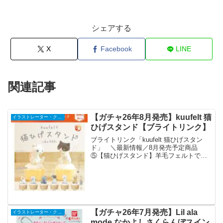
シェアする
X
Facebook
LINE
関連記事
【ガチャ26年8月発売】kuufelt 猫
イラストレーター・クリエイター
ひげスタンド【ブライトリンク】
ブライトリンク「kuufelt 猫ひげスタン
ド」 ＼最新情報／8月発売予定商品
⑤【猫ひげスタンド】羊毛フェルトで雑
貨を制作する@kuufeltさん監修🐱🧶猫の
ひげを可愛く保管できるスタンド✨集め
たひげをインテリアとして飾れる🏠フロ
ッキー仕様...
【ガチャ26年7月発売】Lil ala
イラストレーター・クリエイター
mode なかよしさくらんぼスイン