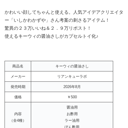
かわいい顔してちゃんと使える。人気アイデアクリエイタ
ー「いしかわかずや」さん考案の刺さるアイテム！
驚異の２３万いいね＆２．９万リポスト！
使えるキーウィの醤油さしがカプセルトイ化♪
商品名
キーウィの醤油さし
メーカー
リアンキューラボ
発売時期
2026年8月
価格
￥500
醤油用
内容
お酢用
（全4種）
ラー油用
ぽん酢用