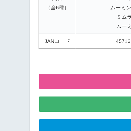
（全6種）
ムーミン
ミム
ムー
JANコード
45716