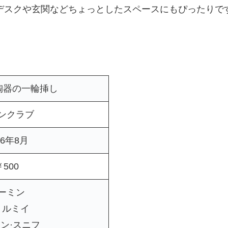
デスクや玄関などちょっとしたスペースにもぴったりで
陶器の一輪挿し
ンクラブ
26年8月
￥500
ーミン
トルミイ
ン·スニフ