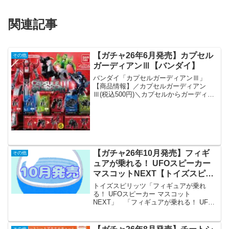
関連記事
【ガチャ26年6月発売】カプセル
その他
ガーディアンⅢ【バンダイ】
バンダイ「カプセルガーディアンⅢ」
【商品情報】／カプセルガーディアン
Ⅲ(税込500円)＼カプセルからガーディア
ン形態に変形するバンダイオリジナル新
変形フィギュアシリーズ第3弾💥第3弾で
も新たな武装が追加されプレイバリュー
が拡大✨何故カプセ...
【ガチャ26年10月発売】フィギ
その他
ュアが乗れる！ UFOスピーカー
マスコットNEXT【トイズスピリ
ッツ】
トイズスピリッツ「フィギュアが乗れ
る！ UFOスピーカー マスコット
NEXT」 「フィギュアが乗れる！ UFO
スピーカー マスコットNEXT」が全国の
カプセルトイ売り場から発売されま
す。 家で！屋外で！ 本当に使えるスピ