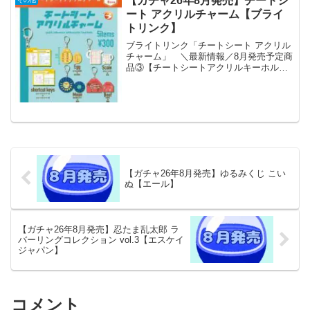
【ガチャ26年8月発売】チートシ
その他
ーカー！ 商品名 フ...
ート アクリルチャーム【ブライ
トリンク】
ブライトリンク「チートシート アクリル
チャーム」 ＼最新情報／8月発売予定商
品③【チートシートアクリルキーホルダ
ー】いざという時に役立つ知識集📚ショ
ートカットキーや牛の部位を網羅🐄持ち
歩いてさりげなくドヤれちゃう✨#カプセ
ルトイ #ガチャガ...
【ガチャ26年8月発売】ゆるみくじ こい
ぬ【エール】
【ガチャ26年8月発売】忍たま乱太郎 ラ
バーリングコレクション vol.3【エスケイ
ジャパン】
コメント