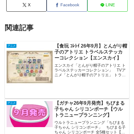
X
Facebook
LINE
関連記事
【食玩 ｺﾚﾄｲ 26年9月】とんがり帽
アニメ
子のアトリエ トラベルステッカ
ーコレクション【エンスカイ】
エンスカイ「とんがり帽子のアトリエ ト
ラベルステッカーコレクション」 TVア
ニメ「とんがり帽子のアトリエ」 トラベ
ルステッカーコレクション【1BOX 11パ
ック入り】 「とんがり帽子のアトリ
エ」よりトラベルステッカーコレクショ
ンが全国の玩具...
【ガチャ26年9月発売】ちびまる
アニメ
子ちゃん シリコンポーチ【ウル
トラニュープランニング】
ウルトラニュープランニング「ちびまる
子ちゃん シリコンポーチ」 ちびまる子
ちゃん シリコンポーチ 全5種セット【フ