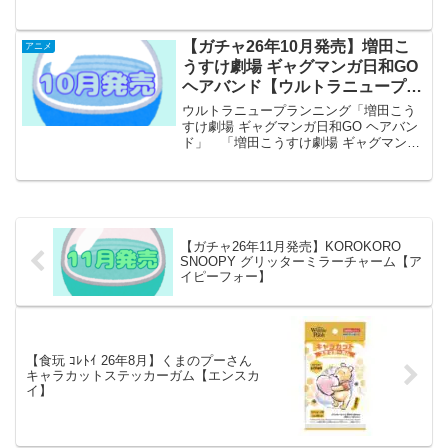
ルコンプリート/2026年09月発売予定】
「ちびまる子ちゃん」よりシリコンポー
チが全国のカプセルトイ売り場から発売
【ガチャ26年10月発売】増田こ
アニメ
されます。...
うすけ劇場 ギャグマンガ日和GO
ヘアバンド【ウルトラニュープラ
ンニング】
ウルトラニュープランニング「増田こう
すけ劇場 ギャグマンガ日和GO ヘアバン
ド」 「増田こうすけ劇場 ギャグマンガ
日和GO ヘアバンド」が全国のカプセル
トイ売り場から発売されます。 普段使
いに便利！ 商品名 増田こうすけ劇
場 ギャグマンガ...
【ガチャ26年11月発売】KOROKORO
SNOOPY グリッターミラーチャーム【ア
イピーフォー】
【食玩 ｺﾚﾄｲ 26年8月】くまのプーさん
キャラカットステッカーガム【エンスカ
イ】