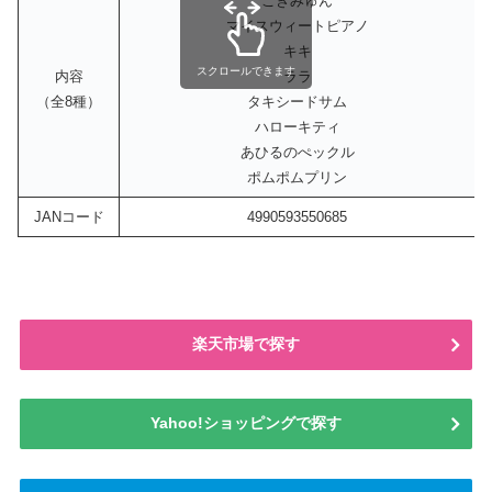
こぎみゅん
マイスウィートピアノ
キキ
スクロールできます
内容
ララ
（全8種）
タキシードサム
ハローキティ
あひるのぺックル
ポムポムプリン
JANコード
4990593550685
楽天市場で探す
Yahoo!ショッピングで探す