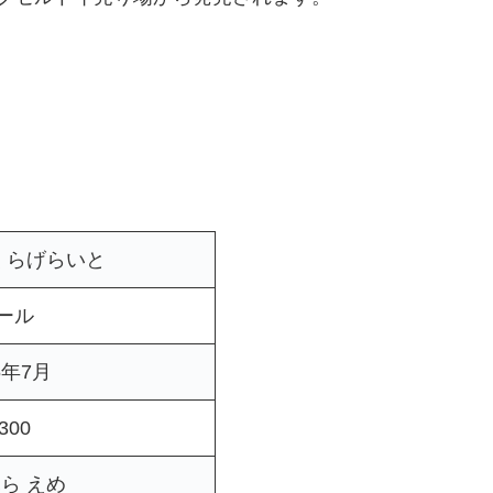
くらげらいと
ール
6年7月
300
ら えめ