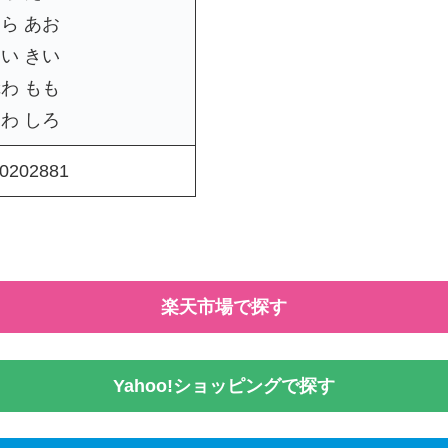
ら あお
い きい
わ もも
わ しろ
0202881
楽天市場で探す
Yahoo!ショッピングで探す