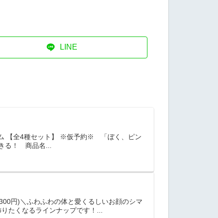
LINE
ーム 【全4種セット】 ※仮予約※ 「ぼく、ピン
る！ 商品名...
300円)＼ふわふわの体と愛くるしいお顔のシマ
りたくなるラインナップです！...