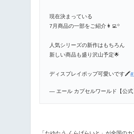
現在決まっている
7月商品の一部をご紹介👩‍💻꙳
人気シリーズの新作はもちろん
新しい商品も盛り沢山予定🌟
ディスプレイポップ可愛いです🖍️
— エール カプセルワールド【公式】 (@y
「
たゆたう くらげらいと
」が全国のカ