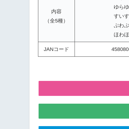
ゆらゆ
内容
すいす
（全5種）
ぷわぷ
ほわほ
JANコード
458080