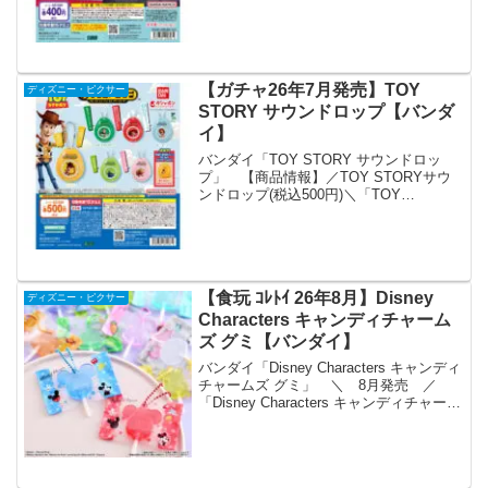
アスイング2(税込400円)＼2つ並べること
でシーンが完成するスイングシリーズ🫶
恋人同士や友達同士でペアで持ちたくな
るデザイン♪...
【ガチャ26年7月発売】TOY
ディズニー・ピクサー
STORY サウンドロップ【バンダ
イ】
バンダイ「TOY STORY サウンドロッ
プ」 【商品情報】／TOY STORYサウ
ンドロップ(税込500円)＼「TOY
STORY」からサウンドロップが新登場🚀
✨#ガシャポン※多数のご要望をいただい
た場合､準備数を調整して再度販売するこ
と...
【食玩 ｺﾚﾄｲ 26年8月】Disney
ディズニー・ピクサー
Characters キャンディチャーム
ズ グミ【バンダイ】
バンダイ「Disney Characters キャンディ
チャームズ グミ」 ＼ 8月発売 ／
「Disney Characters キャンディチャーム
ズ グミ」が発売決定🍭ディズニーキャラ
クターたちがカラフルなキャンディにな
って登場🎶トロピカ...