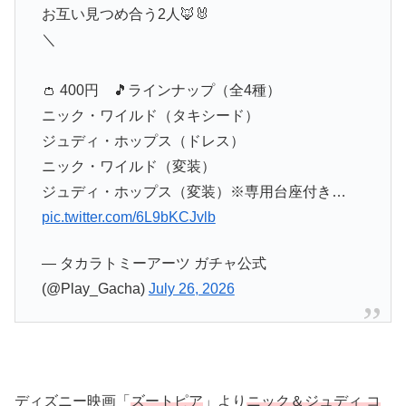
お互い見つめ合う2人🦊🐰
＼
👛 400円 🎵ラインナップ（全4種）
ニック・ワイルド（タキシード）
ジュディ・ホップス（ドレス）
ニック・ワイルド（変装）
ジュディ・ホップス（変装）※専用台座付き…
pic.twitter.com/6L9bKCJvlb
— タカラトミーアーツ ガチャ公式
(@Play_Gacha)
July 26, 2026
ディズニー映画「
ズートピア
」より
ニック＆ジュディ コ