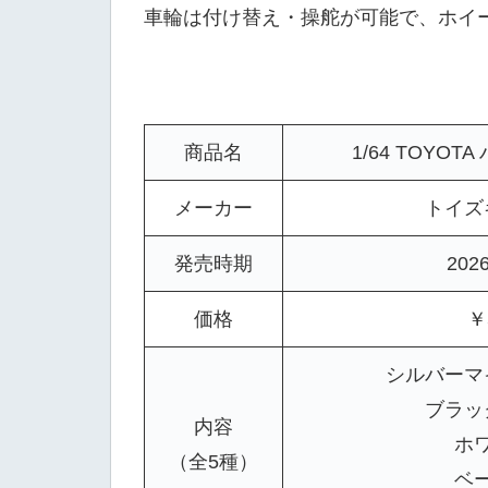
車輪は付け替え・操舵が可能で、ホイ
商品名
1/64 TOYOT
メーカー
トイズ
発売時期
202
価格
￥
シルバーマ
ブラッ
内容
ホ
（全5種）
ベ