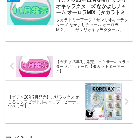
【ガチャ26年11月発売】サンリ
り場か...
オキャラクターズ なかよしチャ
ーム オーロラMIX【タカラトミー
アーツ】
タカラトミーアーツ「サンリオキャラク
ターズ なかよしチャーム オーロラ
MIX」 「サンリオキャラクターズ」よ
りなかよしチャーム オーロラMIXが全国
のカプセルトイ売り場から発売されま
す。 なかよしチャームに、きらきらな
オーロラクリアver....
【ガチャ26年9月発売】ピクサーキャラク
ター ぷくちゃーむ【タカラトミーアー
ツ】
【ガチャ26年7月発売】ごリラックス め
じるしソフビボトルキャップ【ピーナッ
ツクラブ】