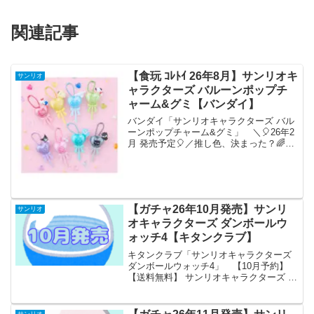
関連記事
【食玩 ｺﾚﾄｲ 26年8月】サンリオキ
サンリオ
ャラクターズ バルーンポップチ
ャーム&グミ【バンダイ】
バンダイ「サンリオキャラクターズ バル
ーンポップチャーム&グミ」 ＼🎈26年2
月 発売予定🎈／推し色、決まった？🌈💖
#サンリオキャラクターズ のスティック
バルーン風チャームがりんご味のグミ付
きで登場🍎カラフルな全8種🌈組み立てる
とビッグサイ...
【ガチャ26年10月発売】サンリ
サンリオ
オキャラクターズ ダンボールウ
ォッチ4【キタンクラブ】
キタンクラブ「サンリオキャラクターズ
ダンボールウォッチ4」 【10月予約】
【送料無料】 サンリオキャラクターズ ダ
ンボールウォッチ4 全5種 コンプリート
「サンリオキャラクターズ ダンボールウ
ォッチ」の第4弾が全国のカプセルトイ売
サンリオ