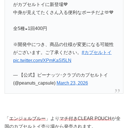
がカプセルトイに新登場💙
中身が見えてたくさん入る便利なポーチだよ🫶💙
全5種◒1回400円
※開発中につき、商品の仕様が変更になる可能性
がございます。ご了承ください。
#カプセルトイ
pic.twitter.com/XPmKaSI5LN
— 【公式】ピーナッツ･クラブのカプセルトイ
(@peanuts_capsule)
March 23, 2026
「
エンジェルブルー
」より
マチ付きCLEAR POUCH
が全
国のカプセルトイ売り場から発売されます。