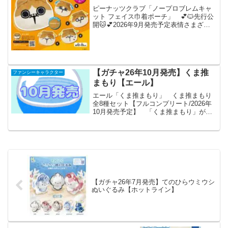
ピーナッツクラブ「ノープロブレムキャ
ット フェイス巾着ポーチ」 💕🐱先行公
開🐱💕2026年9月発売予定表情さまざま
で全部集めたくなる可愛さ🥺『#ノープロ
ブレムキャット フェイス巾着ポーチ』が
カプセルトイに新登場✨ころんとしたフ
ェイスデザイン...
【ガチャ26年10月発売】くま推
ファンシーキャラクター
まもり【エール】
エール「くま推まもり」 くま推まもり
全8種セット【フルコンプリート/2026年
10月発売予定】 「くま推まもり」が全
国のカプセルトイ売り場から発売されま
す。 中身は取り出せるよ！ 商品
名 くま推まも
り メーカー...
【ガチャ26年7月発売】てのひらウミウシ
ぬいぐるみ【ホットライン】