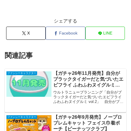
シェアする
X
Facebook
LINE
関連記事
【ガチャ26年11月発売】自分が
ファンシーキャラクター
ブラックタイガーだと気づいたエ
ビフライ ふわふわヌイグルミ
vol.2【ウルトラニュープランニ
ウルトラニュープランニング「自分がブ
ング】
ラックタイガーだと気づいたエビフライ
ふわふわヌイグルミ vol.2」 自分がブラ
ックタイガーだと気づいたエビフライ ふ
わふわヌイグルミ vol.2 全5種セット
【2026年11月予約/コンプリート】 ...
【ガチャ26年9月発売】ノープロ
ファンシーキャラクター
ブレムキャット フェイス巾着ポ
ーチ【ピーナッツクラブ】