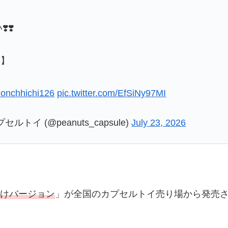
❣️
定】
nchhichi126
pic.twitter.com/EfSiNy97MI
イ (@peanuts_capsule)
July 23, 2026
焼けバージョン
」が全国のカプセルトイ売り場から発売