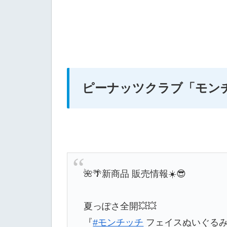
ピーナッツクラブ
「モン
🌺🌴新商品 販売情報☀️😎
夏っぽさ全開💥💥
『
#モンチッチ
フェイスぬいぐるみ 