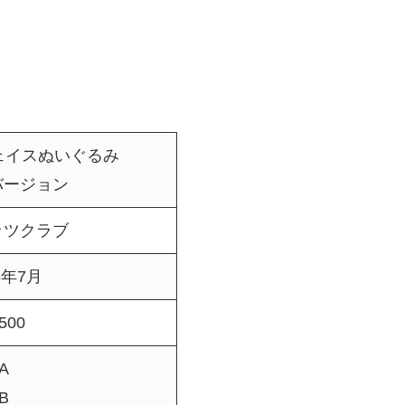
ェイスぬいぐるみ
バージョン
ッツクラブ
6年7月
500
A
B