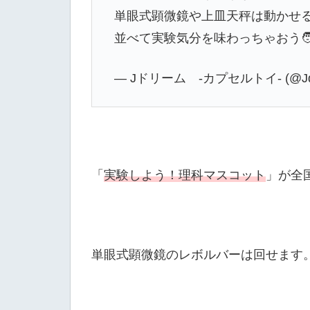
単眼式顕微鏡や上皿天秤は動かせる
並べて実験気分を味わっちゃおう🧑‍
— Jドリーム -カプセルトイ- (@Jd
「
実験しよう！理科マスコット
」が全
単眼式顕微鏡のレボルバーは回せます