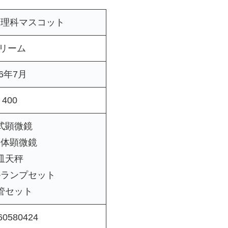
理科マスコット
ドリーム
26年7月
400
式顕微鏡
実体顕微鏡
皿天秤
ルランプセット
管セット
60580424