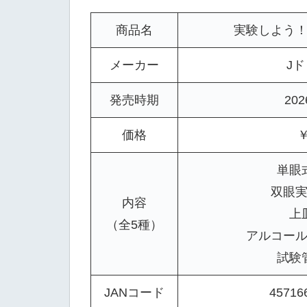
商品名
実験しよう！
メーカー
J
発売時期
20
価格
￥
単眼
双眼
内容
上
（全5種）
アルコー
試験
JANコード
45716