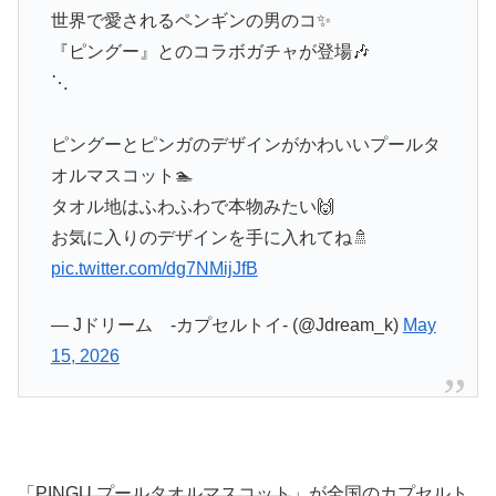
世界で愛されるペンギンの男のコ✨
『ピングー』とのコラボガチャが登場🎶
⋱
ピングーとピンガのデザインがかわいいプールタ
オルマスコット🏊
タオル地はふわふわで本物みたい🙌
お気に入りのデザインを手に入れてね🚿
pic.twitter.com/dg7NMijJfB
— Jドリーム -カプセルトイ- (@Jdream_k)
May
15, 2026
「
PINGU プールタオルマスコット
」が全国のカプセルト