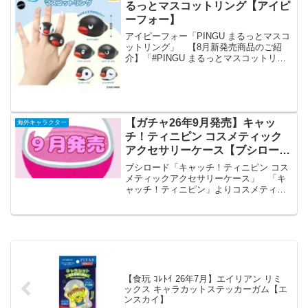
るっとマスコットリング【アイピ
ーフォー】
アイピーフォー「PINGU まるっとマスコ
ットリング」 【8月新発売商品のご紹
介】「#PINGU まるっとマスコットリン
グ」ピングーとピンガがまるっと可愛い
マスコットリングになって登場！🐧✨存
在感抜群のBIGサイズ（約27mm）で、手
元をキ...
【ガチャ26年9月発売】キャッ
海外キャラクター
チ！ティニピン コスメティック
アクセサリーケース【ブシロー
ド】
ブシロード「キャッチ！ティニピン コス
メティックアクセサリーケース」 「キ
ャッチ！ティニピン」よりコスメティッ
クアクセサリーケースが全国のカプセル
トイ売り場から発売されます。 海外で
大人気の「キャッチ！ティニピン」か
ら、鏡付きのアクセサリー...
【食玩 ｺﾚﾄｲ 26年7月】エイリアン リミ
ックス キャラカットステッカーガム【エ
ンスカイ】