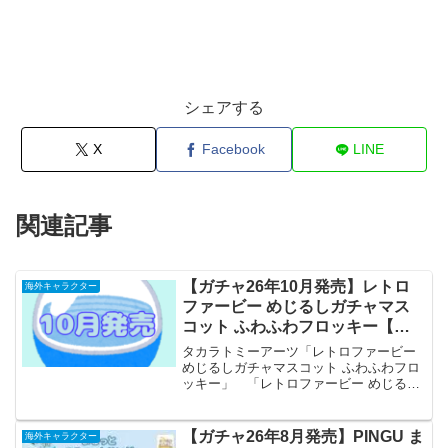
シェアする
X
Facebook
LINE
関連記事
【ガチャ26年10月発売】レトロ
海外キャラクター
ファービー めじるしガチャマス
コット ふわふわフロッキー【タ
カラトミーアーツ】
タカラトミーアーツ「レトロファービー
めじるしガチャマスコット ふわふわフロ
ッキー」 「レトロファービー めじるし
ガチャマスコット ふわふわフロッキー」
が全国のカプセルトイ売り場から発売さ
れます。 平成レトロで懐かしいファー
【ガチャ26年8月発売】PINGU ま
海外キャラクター
ビーがフロッキー...