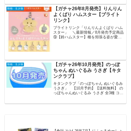
【ガチャ26年8月発売】りんりん
動物・生き物
よくばり ハムスター【ブライト
リンク】
ブライトリンク「りんりんよくばり ハム
スター」 ＼最新情報／8月発売予定商品
⑨【鈴ハムスター】種を頬張る姿が愛ら
しい振るとやさしい鈴の音が鳴る🔔💕鍵
に付ければ見つけやすさアップ🔑バッグ
の中でもすぐ見つかる便利アイテム👜#カ
プセルトイ #ガチ...
【ガチャ26年10月発売】のっぽ
動物・生き物
ちゃん ぬいぐるみ うさぎ【キタ
ンクラブ】
キタンクラブ「のっぽちゃん ぬいぐるみ
うさぎ」 【10月予約】【送料無料】 の
っぽちゃんぬいぐるみ うさぎ 全3種 コン
プリート 「のっぽちゃん ぬいぐるみ う
さぎ」が全国のカプセルトイ売り場から
発売されます。 足の長ーーーいうさち
ゃんの...
【食玩 ｺﾚﾄｲ 26年7月】にふぉるめーしょ