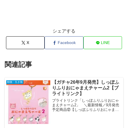
シェアする
X
Facebook
LINE
関連記事
【ガチャ26年9月発売】しっぽふ
動物・生き物
りふりおにゃまえチャーム2【ブ
ライトリンク】
ブライトリンク「しっぽふりふりおにゃ
まえチャーム2」 ＼最新情報／9月発売
予定商品⑫【しっぽふりふりおにゃまえ
ちゃーむ2】手をのばすにゃんこの姿がた
まらない🐱💕ゆらゆら揺れるしっぽにも
注目✨お名前を書いて自分だけのチャー
ムに🖊️#カプセルト...