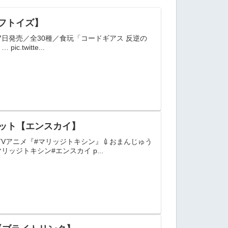
エフトイズ】
7日発売／全30種／食玩「コードギアス 反逆の
witte...
コット【エンスカイ】
Vアニメ『#マリッジトキシン』💉おまんじゅう
ジトキシン#エンスカイ p...