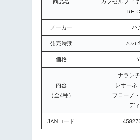
商品名
カプセルフィギ
RE-Co
メーカー
バ
発売時期
202
価格
￥
ナラン
内容
レオーネ
（全4種）
ブローノ
デ
JANコード
45827