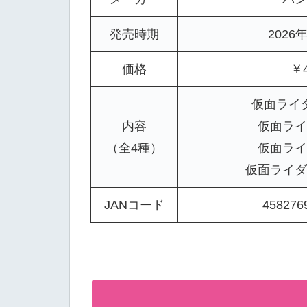
発売時期
2026
価格
￥4
仮面ライ
内容
仮面ライ
（全4種）
仮面ライ
仮面ライダ
JANコード
458276