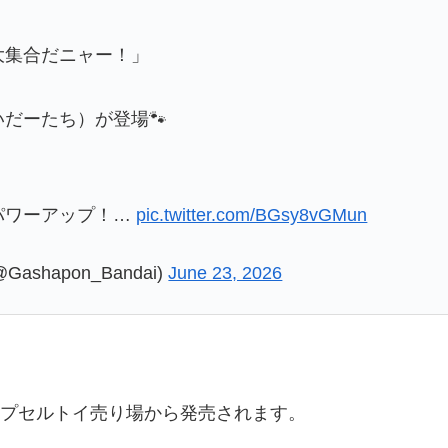
大集合だニャー！」
だーたち）が登場🐾
パワーアップ！…
pic.twitter.com/BGsy8vGMun
shapon_Bandai)
June 23, 2026
カプセルトイ売り場から発売されます。