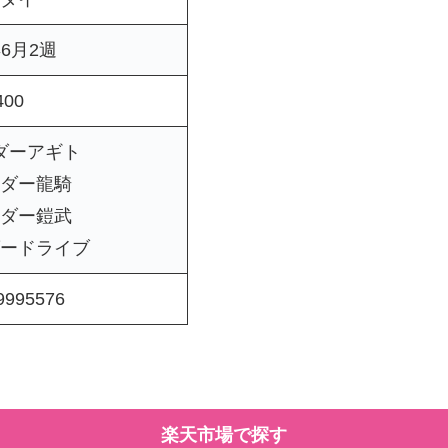
年6月2週
00
ダーアギト
ダー龍騎
ダー鎧武
ードライブ
9995576
楽天市場で探す