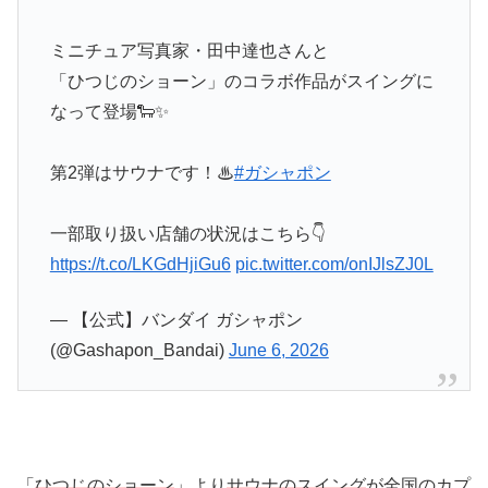
ミニチュア写真家・田中達也さんと
「ひつじのショーン」のコラボ作品がスイングに
なって登場🐑✨
第2弾はサウナです！♨
#ガシャポン
一部取り扱い店舗の状況はこちら👇
https://t.co/LKGdHjiGu6
pic.twitter.com/onIJlsZJ0L
— 【公式】バンダイ ガシャポン
(@Gashapon_Bandai)
June 6, 2026
「
ひつじのショーン
」より
サウナのスイング
が全国のカプ