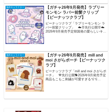
【ガチャ26年9月発売】ラブリー
海外キャラクター
モンモン ラバー前髪クリップ
【ピーナッツクラブ】
ピーナッツクラブ「ラブリーモンモン ラ
バー前髪クリップ」 ☁️🐰先行公開🐰☁️
2026年9月発売予定韓国発の愛らしいキャ
ラクター🫧『#ラブリーモンモン ラバー
前髪クリップ』がカプセルトイに新登場
🤍左右の付け替えができて、とっても便
利です💜全...
【ガチャ26年9月発売】mill and
海外キャラクター
moi さがらポーチ【ピーナッツク
ラブ】
ピーナッツクラブ「mill and moi さがらポ
ーチ」 🤎先行公開🐕2026年9月発売予定
商品もこもこ刺繍が可愛すぎる🫧🫧
『#millandmoi さがらポーチ』がカプセル
トイに新登場です💖9月の発売をお楽しみ
に！※開発中につき、商品の...