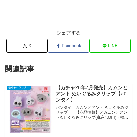
シェアする
X
Facebook
LINE
関連記事
【ガチャ26年7月発売】カムンと
海外キャラクター
アント ぬいぐるみクリップ【バ
ンダイ】
バンダイ「カムンとアント ぬいぐるみク
リップ」 【商品情報】／カムンとアン
トぬいぐるみクリップ(税込400円)＼韓国
発祥の大人気SNSキャラクター「カムン
とアント」が、便利で可愛いぬいぐるみ
クリップになって登場🐶🐰💗#ガシャポン
一部取り扱い...