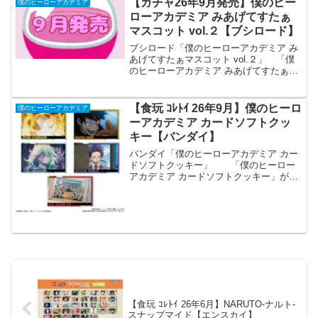
【ガチャ26年9月発売】僕のヒー
僕のヒーローアカデミア
ローアカデミア みあげてすたぁ
マスコット vol.２【ブシロード】
ブシロード「僕のヒーローアカデミア み
あげてすたぁマスコット vol.２」 「僕
のヒーローアカデミア みあげてすたぁマ
スコット」の第2弾が全国のカプセルトイ
売り場から発売されます。 首が可動す
るマスコットシリーズ、みあげてすたぁ
【食玩 ｺﾚﾄｲ 26年9月】僕のヒーロ
僕のヒーローアカデミア
マスコットよ...
ーアカデミア カードソフトクッ
キー【バンダイ】
バンダイ「僕のヒーローアカデミア カー
ドソフトクッキー」 「僕のヒーロー
アカデミア カードソフトクッキー」が全
国の食玩売り場、玩具・雑貨店、キャラ
クターショップ等から発売されます。
アニメ『僕のヒーローアカデミア』のカ
ード付きソフトクッキ...
【食玩 ｺﾚﾄｲ 26年6月】NARUTO‐ナルト‐
スナップマイド【エンスカイ】