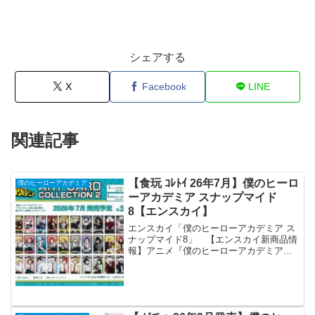
シェアする
X
Facebook
LINE
関連記事
【食玩 ｺﾚﾄｲ 26年7月】僕のヒーロ
僕のヒーローアカデミア
ーアカデミア スナップマイド
8【エンスカイ】
エンスカイ「僕のヒーローアカデミア ス
ナップマイド8」 【エンスカイ新商品情
報】アニメ『僕のヒーローアカデミア』
より、新規描き下ろしや場面写真などを
ふんだんに使用した新商品が登場！・ア
ートカードコレクション2・スナップマイ
ド８2026年7月...