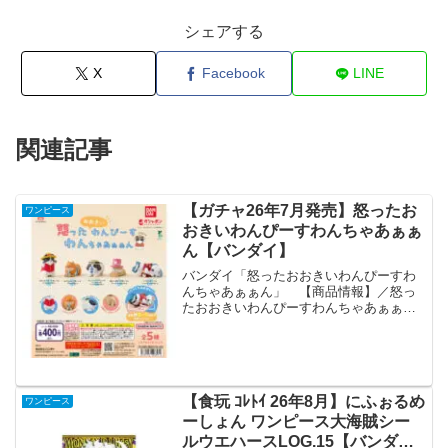
シェアする
X
Facebook
LINE
関連記事
【ガチャ26年7月発売】怒ったお
ワンピース
おきいわんぴーすわんちゃあぁぁ
ん【バンダイ】
バンダイ「怒ったおおきいわんぴーすわ
んちゃあぁぁん」 【商品情報】／怒っ
たおおきいわんぴーすわんちゃあぁぁん
(税込400円)＼「怒ったわんちゃあぁぁ
ん」シリーズとTVアニメ『ONE
PIECE』のコラボ商品が登場🐶約8cmの
大ボリュームです...
【食玩 ｺﾚﾄｲ 26年8月】にふぉるめ
ワンピース
ーしょん ワンピース大海賊シー
ルウエハースLOG.15【バンダ