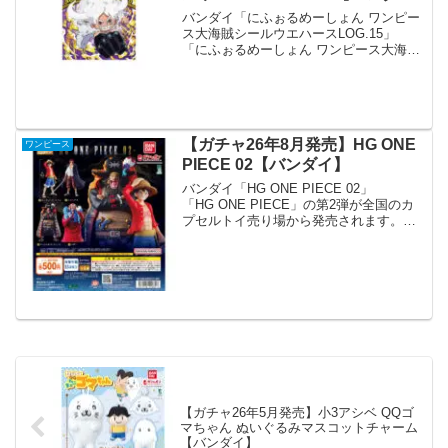
イ】
バンダイ「にふぉるめーしょん ワンピー
ス大海賊シールウエハースLOG.15」
「にふぉるめーしょん ワンピース大海賊
シールウエハース」の第15弾が全国の食
玩売り場、玩具・雑貨店、キャラクター
ショップ等から発売されます。 TVアニ
メ『ONE...
【ガチャ26年8月発売】HG ONE
ワンピース
PIECE 02【バンダイ】
バンダイ「HG ONE PIECE 02」
「HG ONE PIECE」の第2弾が全国のカ
プセルトイ売り場から発売されます。
「HG ONE PIECE」から新四皇をライン
ナップした第2弾が登場です！ 商品
名 HG ONE PI...
【ガチャ26年5月発売】小3アシベ QQゴ
マちゃん ぬいぐるみマスコットチャーム
【バンダイ】