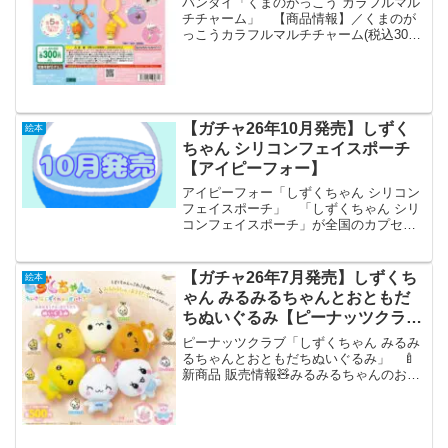
バンダイ「くまのがっこう カラフルマル
チチャーム」 【商品情報】／くまのが
っこうカラフルマルチチャーム(税込300
円)＼人気シリーズのカラフルマルチチャ
ームに「くまのがっこう」が新登場🧸シ
リコンバンドとカニカンで色々な場所に
付けられる便利な...
【ガチャ26年10月発売】しずく
絵本
ちゃん シリコンフェイスポーチ
【アイピーフォー】
アイピーフォー「しずくちゃん シリコン
フェイスポーチ」 「しずくちゃん シリ
コンフェイスポーチ」が全国のカプセル
トイ売り場から発売されます。 集めて
かわいい！ 商品名 しずくちゃん シ
リコンフェイスポーチ メーカーアイ
【ガチャ26年7月発売】しずくち
絵本
ピーフォー 発売時...
ゃん みるみるちゃんとおともだ
ちぬいぐるみ【ピーナッツクラ
ブ】
ピーナッツクラブ「しずくちゃん みるみ
るちゃんとおともだちぬいぐるみ」 🍼
新商品 販売情報🧸みるみるちゃんのお友
達大集合～💖『#しずくちゃん みるみる
ちゃんとおともだちぬいぐるみ』のカプ
セルトイが新登場です🎀🫧ぜひみんな集
めてください🩷 🤍...