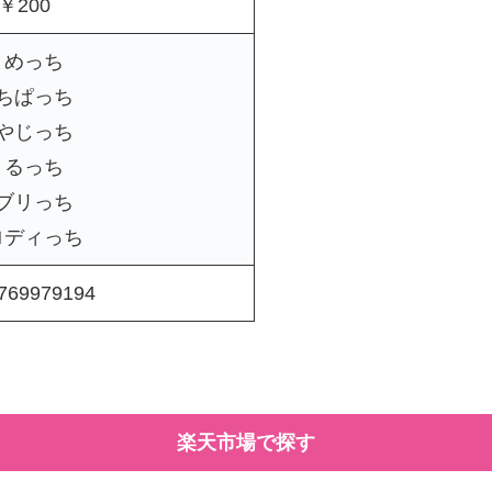
￥200
まめっち
ちぱっち
やじっち
まるっち
ブリっち
ロディっち
769979194
楽天市場で探す