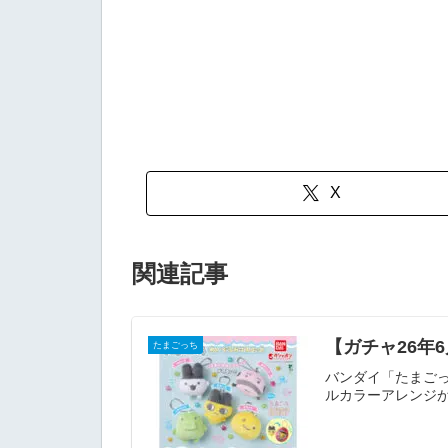
X
関連記事
【ガチャ26年
たまごっち
バンダイ「たまごっ
ルカラーアレンジが