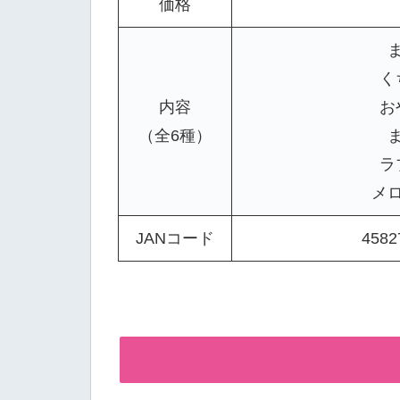
価格
く
内容
お
（全6種）
ラ
メ
JANコード
4582