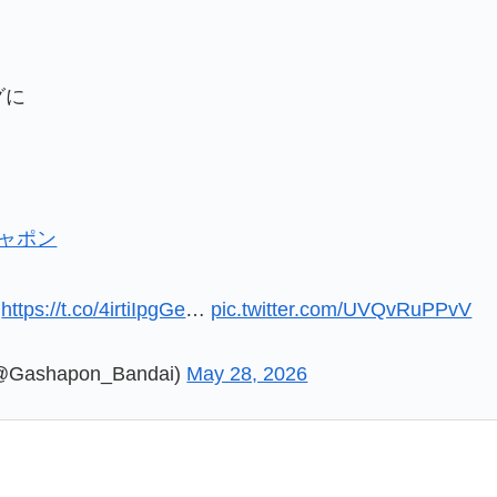
グに
シャポン

https://t.co/4irtiIpgGe
…
pic.twitter.com/UVQvRuPPvV
shapon_Bandai)
May 28, 2026