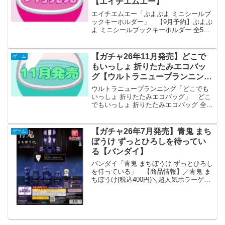
【エイチエムエー】
エイチエムエー「ぷよぷよ ミニシールブ
ックキーホルダー」 【9月予約】ぷよぷ
よ ミニシールブックキーホルダー 全5種
コンプリートセット ガチャ 送料無料
「ぷよぷよ ミニシールブックキーホルダ
ー」が全国のカプセルトイ売り場から発
【ガチャ26年11月発売】どこで
ゲーム
売されます...
もいっしょ 折りたたみエコバッ
グ【ウルトラニュープランニン
グ】
ウルトラニュープランニング「どこでも
いっしょ 折りたたみエコバッグ」 どこ
でもいっしょ 折りたたみエコバッグ 全5
種セット【フルコンプリート/2026年11月
発売予定】 「どこでもいっしょ 折りた
たみエコバッグ」が全国のカプセルトイ
【ガチャ26年7月発売】青鬼 まち
ゲーム
売り場か...
ぼうけ ずっとひろしを待ってい
る【バンダイ】
バンダイ「青鬼 まちぼうけ ずっとひろし
を待っている」 【商品情報】／青鬼 ま
ちぼうけ(税込400円)＼超人気ホラーゲー
ム『青鬼』に登場する青鬼たちがまちぼ
うけになって新登場‼️#ガシャポン一部取
り扱い店舗の状況はこちら👇 pic.twit...