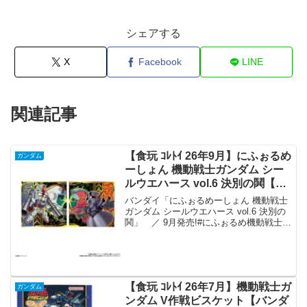
シェアする
X
Facebook
LINE
関連記事
【食玩 ｺﾚﾄｲ 26年9月】にふぉるめ
ガンダム
ーしょん 機動戦士ガンダム シー
ルウエハース vol.6 決別の鬨【バ
ンダイ】
バンダイ「にふぉるめーしょん 機動戦士
ガンダム シールウエハース vol.6 決別の
鬨」 ／ 9月発売!#にふぉるめ機動戦士#
ガンダムシールウエハースvol.６ ～決別
の鬨～＼『機動戦士ガンダム』、『新機
動戦記ガンダムWEndless Wa...
【食玩 ｺﾚﾄｲ 26年7月】機動戦士ガ
ガンダム
ンダム V作戦ビスケット【バンダ