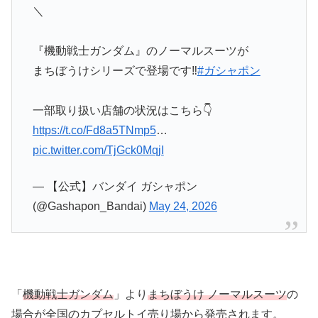
＼
『機動戦士ガンダム』のノーマルスーツが
まちぼうけシリーズで登場です‼️
#ガシャポン
一部取り扱い店舗の状況はこちら👇
https://t.co/Fd8a5TNmp5
…
pic.twitter.com/TjGck0MqjI
— 【公式】バンダイ ガシャポン
(@Gashapon_Bandai)
May 24, 2026
「
機動戦士ガンダム
」より
まちぼうけ ノーマルスーツ
の
場合が全国のカプセルトイ売り場から発売されます。