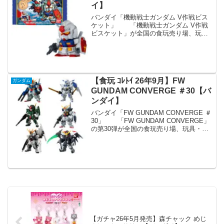
イ】
バンダイ「機動戦士ガンダム V作戦ビス
ケット」 「機動戦士ガンダム V作戦
ビスケット」が全国の食玩売り場、玩
具・雑貨店、キャラクターショップ等か
ら発売されます。 『機動戦士ガンダ
ム』に登場したメイン人物キャラクター
がプリントされたビスケッ...
【食玩 ｺﾚﾄｲ 26年9月】FW
ガンダム
GUNDAM CONVERGE ＃30【バ
ンダイ】
バンダイ「FW GUNDAM CONVERGE ＃
30」 「FW GUNDAM CONVERGE」
の第30弾が全国の食玩売り場、玩具・雑
貨店、キャラクターショップ等から発売
されます。 「FW GUNDAM
CONVERGE ♯」第30弾で...
【ガチャ26年5月発売】森チャック めじ