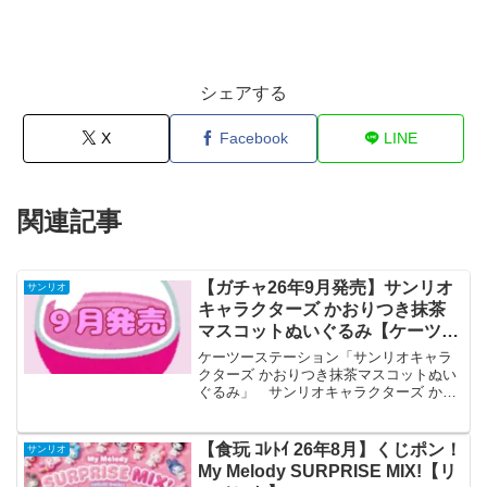
シェアする
X
Facebook
LINE
関連記事
【ガチャ26年9月発売】サンリオ
サンリオ
キャラクターズ かおりつき抹茶
マスコットぬいぐるみ【ケーツー
ステーション】
ケーツーステーション「サンリオキャラ
クターズ かおりつき抹茶マスコットぬい
ぐるみ」 サンリオキャラクターズ かお
りつき抹茶マスコットぬいぐるみ 全4種
セット 【2026年9月予約/コンプリー
ト】 「サンリオキャラクターズ」より
【食玩 ｺﾚﾄｲ 26年8月】くじポン！
サンリオ
かおりつき抹茶...
My Melody SURPRISE MIX!【リ