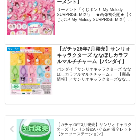
ーメント】
リーメント「くじポン！ My Melody
SURPRISE MIX!」 ★画像初公開★【く
じポン! My Melody SURPRISE MIX!】い
ろんな素材のマイメロディたち なにが
でるかはお楽しみ♡8月24日発売予定。1
パック4個入...
【ガチャ26年7月発売】サンリオ
サンリオ
キャラクターズ ななほしカラフ
ルマルチチャーム【バンダイ】
バンダイ「サンリオキャラクターズ なな
ほしカラフルマルチチャーム」 【商品
情報】／サンリオキャラクターズななほ
しカラフルマルチチャーム(税込300円)＼
マルチに使えてかわいい「カラフルマル
チチャーム」シリーズからサンリオキャ
ラクターズが登場...
【ガチャ26年3月発売】サンリオキャラク
ターズ リンリン鈴ぬいぐるみ 激辛レッド
【ケーツーステーション】